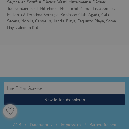
Seychellen Schiff: AIDAcara: Westl. Mittelmeer AIDAdiva:
Steuerung und
Transarabien, östl. Mittelmeer Mein Schiff 1: von Lissabon nach
Zuordnung der
Mallorca AIDAprima Sonstige: Robinson Club: Agadir, Cala
aktuellen
www.tui-
Serena, Nobilis, Camyuva, Jandia Playa, Esquinzo Playa, Soma
PHPSESSID
Sitzung
reisecenter.de
innerhalb der
Bay, Calimera Kriti
technischen
Infrastruktur.
Dient der
Zuordnung der
technischen
svr
trc.easyweb.travel
Infrastruktur
zur aktuellen
Session.
Newsletter abonnieren
AGB
/
Datenschutz
/
Impressum
/
Barrierefreiheit