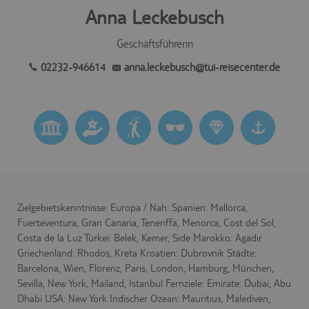
Diese Cookies sind für die
Anna Leckebusch
Kernfunktionalität der Website
erforderlich.
Geschäftsführerin
Name
Provider
Purpose
Speichert die
02232-946614
anna.leckebusch@tui-reisecenter.de
Id des
Reiseisebüros,
das die
agency
.trc.easyweb.travel
aufgerufenen
Webseite
betreibt, es ist
für den Betrieb
notwendig.
Speichert die
aktuellen
e-consent
trc.easyweb.travel
Einstellungen
Zielgebietskenntnisse: Europa / Nah: Spanien: Mallorca,
zur Cookie-
Einwilligung.
Fuerteventura, Gran Canaria, Teneriffa, Menorca, Cost del Sol,
Costa de la Luz Türkei: Belek, Kemer, Side Marokko: Agadir
Steuerung und
Zuordnung der
Griechenland: Rhodos, Kreta Kroatien: Dubrovnik Städte:
aktuellen
Barcelona, Wien, Florenz, Paris, London, Hamburg, München,
econ_easywebtui
.trc.easyweb.travel
Sitzung
Sevilla, New York, Mailand, Istanbul Fernziele: Emirate: Dubai, Abu
innerhalb der
technischen
Dhabi USA: New York Indischer Ozean: Mauritius, Malediven,
Infrastruktur.