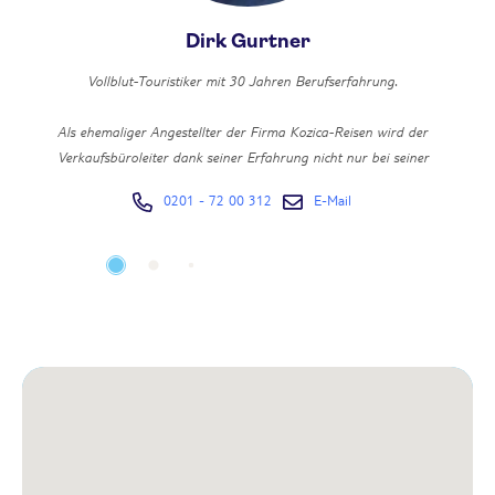
Dirk Gurtner
Vollblut-Touristiker mit 30 Jahren Berufserfahrung.
Als ehemaliger Angestellter der Firma Kozica-Reisen wird der
Verkaufsbüroleiter dank seiner Erfahrung nicht nur bei seiner
Stammkundschaft geschätzt.
0201 - 72 00 312
E-Mail
Seit er mit dem GOLF-VIRUS infiziert wurde, etwas ruhiger und
Au
gesetzter und weiß nun auch einen guten ROBINSON CLUB sehr zu
schätzen.
Er hat so ziemlich alles gesehen: Ob USA, Karibik, Asien, Afrika oder
einfach nur Mallorca - Dirk Gurtner war schon da ....