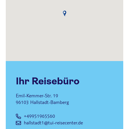
Brehm Telefon: 0951 - 96 55 613 Mail: nicole.brehm@tui-reisecenter.de
Mail: hallstadt1@tui-reisecenter.de
Ihr Reisebüro
Emil-Kemmer-Str. 19
96103
Hallstadt-Bamberg
+49951965560
hallstadt1@tui-reisecenter.de