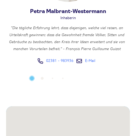
Petra Malbrant-Westermann
Inhaberin
"Die tägliche Erfahrung lehrt, dass diejenigen, welche viel reisen, an
Urteilskraft gewinnen; dass die Gewohnheit fremde Völker, Sitten und
l
Gebräuche zu beobachten, den Kreis ihrer Ideen erweitert und sie von
manchen Vorurteilen befreit." - François Pierre Guillaume Guizot
02381 - 983936
E-Mail
Neben meinem touristischen Anforderungsprofil verantworte ich die
e
Aufgabenbereiche in der Geschäftsführung sowie die Fachbereiche
n.
Buchhaltung, Steuern, Finanzen sowie das Front- und Backoffice.
Urlaub hat Tausend verschiedene Facetten.
,
d,