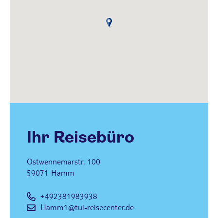
e
Ihr Reisebüro
Ostwennemarstr. 100
59071
Hamm
+492381983938
Hamm1@tui-reisecenter.de