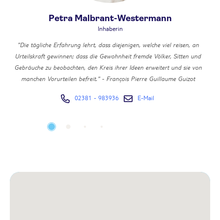
Petra Malbrant-Westermann
Inhaberin
"Die tägliche Erfahrung lehrt, dass diejenigen, welche viel reisen, an
Urteilskraft gewinnen; dass die Gewohnheit fremde Völker, Sitten und
l
Gebräuche zu beobachten, den Kreis ihrer Ideen erweitert und sie von
manchen Vorurteilen befreit." - François Pierre Guillaume Guizot
02381 - 983936
E-Mail
Neben meinem touristischen Anforderungsprofil verantworte ich die
e
Aufgabenbereiche in der Geschäftsführung sowie die Fachbereiche
n.
Buchhaltung, Steuern, Finanzen sowie das Front- und Backoffice.
Urlaub hat Tausend verschiedene Facetten.
,
d,