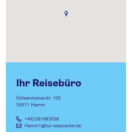
e
Ihr Reisebüro
Ostwennemarstr. 100
59071
Hamm
+492381983938
Hamm1@tui-reisecenter.de