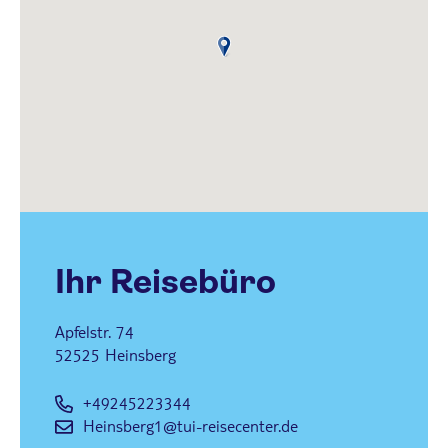
it
Co
Vis
d,
Ve
en
d
AI
do
(M
Ihr Reisebüro
Apfelstr. 74
52525
Heinsberg
+49245223344
Heinsberg1@tui-reisecenter.de