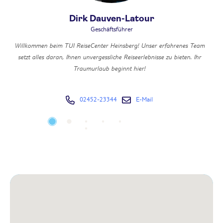
Dirk Dauven-Latour
Geschäftsführer
Ic
Willkommen beim TUI ReiseCenter Heinsberg! Unser erfahrenes Team
setzt alles daran, Ihnen unvergessliche Reiseerlebnisse zu bieten. Ihr
M
t
Traumurlaub beginnt hier!
02452-23344
E-Mail
n
La
Rho
–
Am
en