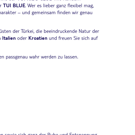
r
TUI BLUE
. Wer es lieber ganz flexibel mag,
Charakter – und gemeinsam finden wir genau
üsten der Türkei, die beeindruckende Natur der
 Italien
oder
Kroatien
und freuen Sie sich auf
nen passgenau wahr werden zu lassen.
ren sowie sich ganz der Ruhe und Entspannung