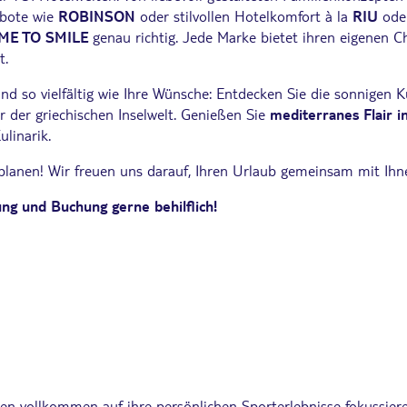
ebote wie
ROBINSON
oder stilvollen Hotelkomfort à la
RIU
ode
ME TO SMILE
genau richtig. Jede Marke bietet ihren eigenen 
t.
d so vielfältig wie Ihre Wünsche: Entdecken Sie die sonnigen K
er der griechischen Inselwelt. Genießen Sie
mediterranes Flair in
linarik.
u planen! Wir freuen uns darauf, Ihren Urlaub gemeinsam mit Ih
ng und Buchung gerne behilflich!
en vollkommen auf ihre persönlichen Sporterlebnisse fokussie