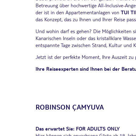
Betreuung über hochwertige All-Inclusive-Ang
der ist in den Appartementanlagen von
TUI
TI
das Konzept, das zu Ihnen und Ihrer Reise pass
Und wohin darf es gehen? Die Möglichkeiten sin
Kanarischen Inseln oder das kristallklare Wass
entspannte Tage zwischen Strand, Kultur und Ku
Jetzt ist der perfekte Moment, Ihre Auszeit z
Ihre Reiseexperten sind Ihnen bei der Beratu
ROBINSON
Ç
AMYUVA
Das erwartet Sie:
FOR ADULTS ONLY
Hier können sich erwachsene Gäste ab 18 Jahr