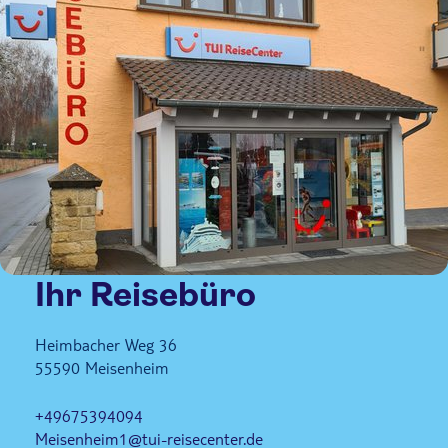
Ihr Reisebüro
Heimbacher Weg 36
55590
Meisenheim
+49675394094
Meisenheim1@tui-reisecenter.de