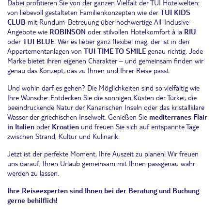
Dabei profitieren Sie von der ganzen Vielfalt der TUI Hotelwelten:
von liebevoll gestalteten Familienkonzepten wie der
TUI KIDS
CLUB
mit Rundum-Betreuung über hochwertige All-Inclusive-
Angebote wie
ROBINSON
oder stilvollen Hotelkomfort à la
RIU
oder
TUI BLUE
. Wer es lieber ganz flexibel mag, der ist in den
Appartementanlagen von
TUI
TIME TO SMILE
genau richtig. Jede
Marke bietet ihren eigenen Charakter – und gemeinsam finden wir
genau das Konzept, das zu Ihnen und Ihrer Reise passt.
Und wohin darf es gehen? Die Möglichkeiten sind so vielfältig wie
Ihre Wünsche: Entdecken Sie die sonnigen Küsten der Türkei, die
beeindruckende Natur der Kanarischen Inseln oder das kristallklare
Wasser der griechischen Inselwelt. Genießen Sie
mediterranes Flair
in Italien
oder
Kroatien
und freuen Sie sich auf entspannte Tage
zwischen Strand, Kultur und Kulinarik.
Jetzt ist der perfekte Moment, Ihre Auszeit zu planen! Wir freuen
uns darauf, Ihren Urlaub gemeinsam mit Ihnen passgenau wahr
werden zu lassen.
Ihre Reiseexperten sind Ihnen bei der Beratung und Buchung
gerne behilflich!