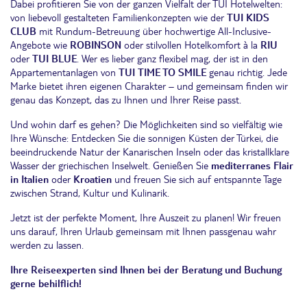
Dabei profitieren Sie von der ganzen Vielfalt der TUI Hotelwelten:
von liebevoll gestalteten Familienkonzepten wie der
TUI KIDS
CLUB
mit Rundum-Betreuung über hochwertige All-Inclusive-
Angebote wie
ROBINSON
oder stilvollen Hotelkomfort à la
RIU
oder
TUI BLUE
. Wer es lieber ganz flexibel mag, der ist in den
Appartementanlagen von
TUI
TIME TO SMILE
genau richtig. Jede
Marke bietet ihren eigenen Charakter – und gemeinsam finden wir
genau das Konzept, das zu Ihnen und Ihrer Reise passt.
Und wohin darf es gehen? Die Möglichkeiten sind so vielfältig wie
Ihre Wünsche: Entdecken Sie die sonnigen Küsten der Türkei, die
beeindruckende Natur der Kanarischen Inseln oder das kristallklare
Wasser der griechischen Inselwelt. Genießen Sie
mediterranes Flair
in Italien
oder
Kroatien
und freuen Sie sich auf entspannte Tage
zwischen Strand, Kultur und Kulinarik.
Jetzt ist der perfekte Moment, Ihre Auszeit zu planen! Wir freuen
uns darauf, Ihren Urlaub gemeinsam mit Ihnen passgenau wahr
werden zu lassen.
Ihre Reiseexperten sind Ihnen bei der Beratung und Buchung
gerne behilflich!