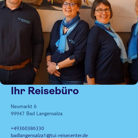
Ihr Reisebüro
Neumarkt 6
99947
Bad Langensalza
+49360386330
badlangensalza1@tui-reisecenter.de