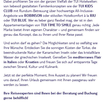
Dabei profitieren Sie von der ganzen Vielfalt der TUI Hotelwelten:
von liebevoll gestalteten Familienkonzepten wie der
TUI KIDS
CLUB
mit Rundum-Betreuung über hochwertige All-Inclusive-
Angebote wie
ROBINSON
oder stilvollen Hotelkomfort à la
RIU
oder
TUI BLUE
. Wer es lieber ganz flexibel mag, der ist in den
Appartementanlagen von
TUI
TIME TO SMILE
genau richtig. Jede
Marke bietet ihren eigenen Charakter – und gemeinsam finden wir
genau das Konzept, das zu Ihnen und Ihrer Reise passt.
Und wohin darf es gehen? Die Möglichkeiten sind so vielfältig wie
Ihre Wünsche: Entdecken Sie die sonnigen Küsten der Türkei, die
beeindruckende Natur der Kanarischen Inseln oder das kristallklare
Wasser der griechischen Inselwelt. Genießen Sie
mediterranes Flair
in Italien
oder
Kroatien
und freuen Sie sich auf entspannte Tage
zwischen Strand, Kultur und Kulinarik.
Jetzt ist der perfekte Moment, Ihre Auszeit zu planen! Wir freuen
uns darauf, Ihren Urlaub gemeinsam mit Ihnen passgenau wahr
werden zu lassen.
Ihre Reiseexperten sind Ihnen bei der Beratung und Buchung
gerne behilflich!