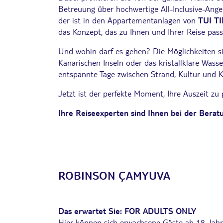
Betreuung über hochwertige All-Inclusive-Ang
der ist in den Appartementanlagen von
TUI
TI
das Konzept, das zu Ihnen und Ihrer Reise pass
Und wohin darf es gehen? Die Möglichkeiten sin
Kanarischen Inseln oder das kristallklare Wass
entspannte Tage zwischen Strand, Kultur und Ku
Jetzt ist der perfekte Moment, Ihre Auszeit z
Ihre Reiseexperten sind Ihnen bei der Beratu
ROBINSON
Ç
AMYUVA
Das erwartet Sie:
FOR ADULTS ONLY
Hier können sich erwachsene Gäste ab 18 Jahr