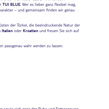
r
TUI BLUE
. Wer es lieber ganz flexibel mag,
Charakter – und gemeinsam finden wir genau
üsten der Türkei, die beeindruckende Natur der
 Italien
oder
Kroatien
und freuen Sie sich auf
nen passgenau wahr werden zu lassen.
ren sowie sich ganz der Ruhe und Entspannung