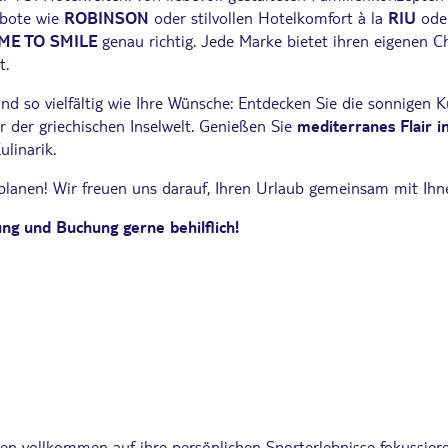
ebote wie
ROBINSON
oder stilvollen Hotelkomfort à la
RIU
ode
ME TO SMILE
genau richtig. Jede Marke bietet ihren eigenen 
t.
d so vielfältig wie Ihre Wünsche: Entdecken Sie die sonnigen K
er der griechischen Inselwelt. Genießen Sie
mediterranes Flair in
linarik.
u planen! Wir freuen uns darauf, Ihren Urlaub gemeinsam mit Ih
ng und Buchung gerne behilflich!
en vollkommen auf ihre persönlichen Sporterlebnisse fokussie