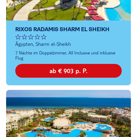
RIXOS RADAMIS SHARM EL SHEIKH
Ägypten, Sharm el-Sheikh
7 Nächte im Doppelzimmer, All Inclusive und inklusive
Flug
ab € 903 p. P.