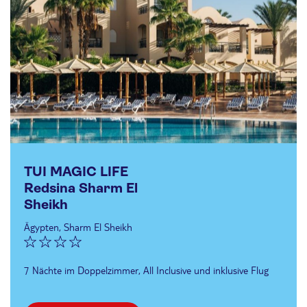
TUI MAGIC LIFE
Redsina Sharm El
Sheikh
Ägypten, Sharm El Sheikh
7 Nächte im Doppelzimmer, All Inclusive und inklusive Flug