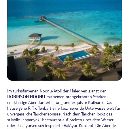
Im türkisfarbenen Noonu-Atoll der Malediven glänzt der
ROBINSON NOONU
mit seinen preisgekrönten Stärken:
erstklassige Abendunterhaltung und exquisite Kulinarik. Das
hauseigene Riff offenbart eine faszinierende Unterwasserwelt für
unvergessliche Taucherlebnisse. Nach dem Tauchen lockt das
stilvolle Teppanyaki-Restaurant auf Stelzen über dem Wasser
oder das ayurvedisch inspirierte BalAyur-Konzept. Die Abende