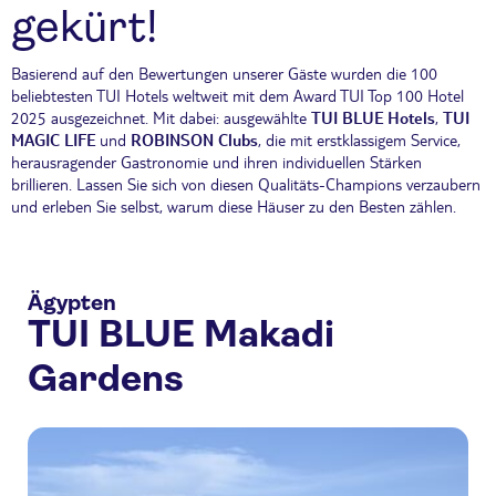
gekürt!
B
asierend auf den
B
ewertungen
unserer Gäste
wurden die
100
be
liebtesten
TUI Hotels
weltweit
mit dem
Award TUI Top 100
Hotel
2025
ausgezeichnet
.
Mit dabei: ausgewählte
TUI BLUE Hotels
,
TUI
MAGIC LIFE
und
ROBINSON Clubs
, die mit
erstklassigem Service,
herausragender Gastronomie und
ihren
individuellen
Stärken
brillieren
.
Lassen Sie sich
von
diesen
Qua
litäts
-Champions
verzaubern
und erleben Sie selbst, warum diese
Häuser
zu den Besten
zählen
.
Ägypten
TUI BLUE Makadi
Gardens