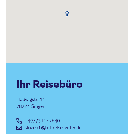
Ihr Reisebüro
Hadwigstr. 11
78224
Singen
+497731147640
singen1@tui-reisecenter.de