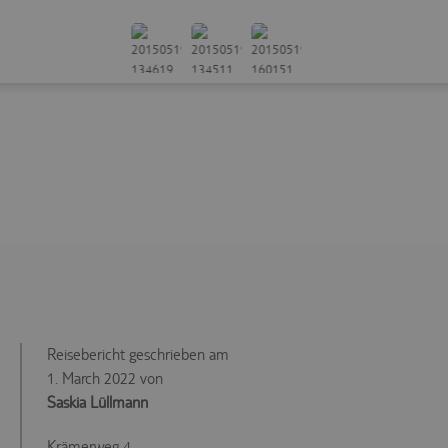
-22 T
www.tui-
aktuellen Sitzung
PHPSESSID
-9
reisecenter.de
innerhalb der
Stund
technischen
Infrastruktur.
Dient der Zuordnung
1 Tag,
der technischen
Stund
svr
trc.easyweb.travel
Infrastruktur zur
47
aktuellen Session.
Minut
Reisebericht geschrieben am
1. March 2022 von
Saskia Lüllmann
Krämerweg 4