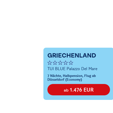
GRIECHENLAND
TUI BLUE Palazzo Del Mare
7 Nächte, Halbpension, Flug ab
Düsseldorf (Economy)
1.476 EUR
ab