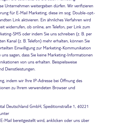
e Unternehmen weitergeben dürfen. Wir verifizieren
erung für E-Mail Marketing, diese im sog. Double-opt-
dten Link aktivieren. Ein ähnliches Verfahren wird
it widerrufen, ob online, am Telefon, per Link zum
keting-SMS oder indem Sie uns schreiben (z. B. per
en Kanal (z. B. Telefon) mehr erhalten, können Sie
 erteilten Einwilligung zur Marketing-Kommunikation
e uns sagen, dass Sie keine Marketing-Informationen
ikationen von uns erhalten. Beispielsweise
nd Dienstleistungen.
ung, indem wir Ihre IP-Adresse bei Öffnung des
ationen zu Ihrem verwendeten Browser und
igital Deutschland GmbH, Speditionstraße 1, 40221
 unter
https://www.cheetahdigital.com/website-privacy-
-Mail bereitgestellt wird, anklicken oder uns über