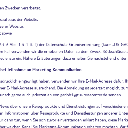
n Zwecken verarbeitet:
saufbaus der Website,
erer Website,
t sowie
Art. 6 Abs. 1 S. 1 lit. f) der Datenschutz-Grundverordnung (kurz: „DS-GVO
m Fall verwenden wir die erhobenen Daten zu dem Zweck, Rückschlüsse au
edienste ein. Nähere Erläuterungen dazu erhalten Sie nachstehend unter 
 bei Teilnahme an Marketing-Kommunikation
ausdrücklich eingewilligt haben, verwenden wir Ihre E-Mail-Adresse dafür,
ner E-Mail-Adresse ausreichend. Die Abmeldung ist jederzeit möglich, zum
unsch gerne auch jederzeit an ennigerloh1@tui-reisecenter.de senden.
News über unsere Reiseprodukte und Dienstleistungen auf verschiedenen 
en Informationen über Reiseprodukte und Dienstleistungen anderer Unter
nur dann tun, wenn Sie sich zuvor einverstanden erklärt haben, diese Mar
 über welchen Kanal Sie Marketing-Kommunikation erhalten möchten. Wir f