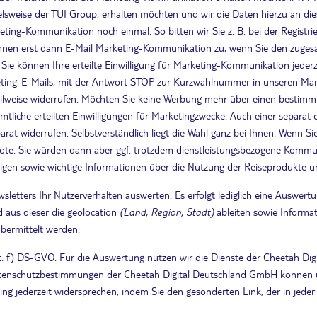
weise der TUI Group, erhalten möchten und wir die Daten hierzu an dies
eting-Kommunikation noch einmal. So bitten wir Sie z. B. bei der Registri
 Ihnen erst dann E-Mail Marketing-Kommunikation zu, wenn Sie den zugesan
e können Ihre erteilte Einwilligung für Marketing-Kommunikation jederze
keting-E-Mails, mit der Antwort STOP zur Kurzwahlnummer in unseren Mar
teilweise widerrufen. Möchten Sie keine Werbung mehr über einen bestimmt
ämtliche erteilten Einwilligungen für Marketingzwecke. Auch einer separat
t widerrufen. Selbstverständlich liegt die Wahl ganz bei Ihnen. Wenn Si
ote. Sie würden dann aber ggf. trotzdem dienstleistungsbezogene Kommun
igen sowie wichtige Informationen über die Nutzung der Reiseprodukte u
wsletters Ihr Nutzerverhalten auswerten. Es erfolgt lediglich eine Auswert
d aus dieser die geolocation
(Land, Region, Stadt)
ableiten sowie Inform
bermittelt werden.
 lit. f) DS-GVO. Für die Auswertung nutzen wir die Dienste der Cheetah D
Datenschutzbestimmungen der Cheetah Digital Deutschland GmbH können
g jederzeit widersprechen, indem Sie den gesonderten Link, der in jeder E