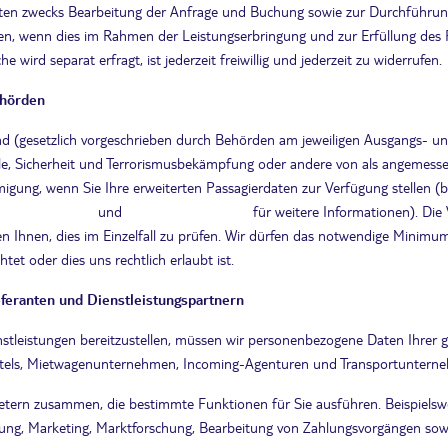
aten zwecks Bearbeitung der Anfrage und Buchung sowie zur Durchführung
en, wenn dies im Rahmen der Leistungserbringung und zur Erfüllung de
 wird separat erfragt, ist jederzeit freiwillig und jederzeit zu widerrufen.
ehörden
htend (gesetzlich vorgeschrieben durch Behörden am jeweiligen Ausgangs-
e, Sicherheit und Terrorismusbekämpfung oder andere von als angemessen
igung, wenn Sie Ihre erweiterten Passagierdaten zur Verfügung stellen 
aricomeapis.org/
und
https://www.tsa.gov/
für weitere Informationen). Di
n Ihnen, dies im Einzelfall zu prüfen. Wir dürfen das notwendige Mini
htet oder dies uns rechtlich erlaubt ist.
feranten und Dienstleistungspartnern
leistungen bereitzustellen, müssen wir personenbezogene Daten Ihrer ge
 Hotels, Mietwagenunternehmen, Incoming-Agenturen und Transportuntern
ietern zusammen, die bestimmte Funktionen für Sie ausführen. Beispielsw
ung, Marketing, Marktforschung, Bearbeitung von Zahlungsvorgängen sowi