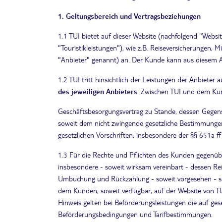
1. Geltungsbereich und Vertragsbeziehungen
1.1 TUI bietet auf dieser Website (nachfolgend "Websi
"Touristikleistungen"), wie z.B. Reiseversicherungen, 
"Anbieter" genannt) an. Der Kunde kann aus diesem An
1.2 TUI tritt hinsichtlich der Leistungen der Anbieter a
des jeweiligen Anbieters
. Zwischen TUI und dem Kun
Geschäftsbesorgungsvertrag zu Stande, dessen Gegenst
soweit dem nicht zwingende gesetzliche Bestimmungen
gesetzlichen Vorschriften, insbesondere der §§ 651a f
1.3 Für die Rechte und Pflichten des Kunden gegenüber
insbesondere - soweit wirksam vereinbart - dessen R
Umbuchung und Rückzahlung - soweit vorgesehen - s
dem Kunden, soweit verfügbar, auf der Website von T
Hinweis gelten bei Beförderungsleistungen die auf g
Beförderungsbedingungen und Tarifbestimmungen.