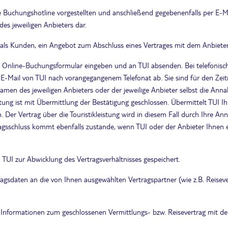
e Buchungshotline vorgestellten und anschließend gegebenenfalls per E-Ma
es jeweiligen Anbieters dar.
 als Kunden, ein Angebot zum Abschluss eines Vertrages mit dem Anbieter 
as Online-Buchungsformular eingeben und an TUI absenden. Bei telefoni
-E-Mail von TUI nach vorangegangenem Telefonat ab. Sie sind für den Zei
men des jeweiligen Anbieters oder der jeweilige Anbieter selbst die An
eistung ist mit Übermittlung der Bestätigung geschlossen. Übermittelt TUI
 Der Vertrag über die Touristikleistung wird in diesem Fall durch Ihre A
gsschluss kommt ebenfalls zustande, wenn TUI oder der Anbieter Ihnen e
 TUI zur Abwicklung des Vertragsverhältnisses gespeichert.
agsdaten an die von Ihnen ausgewählten Vertragspartner (wie z.B. Reisever
e Informationen zum geschlossenen Vermittlungs- bzw. Reisevertrag mit de