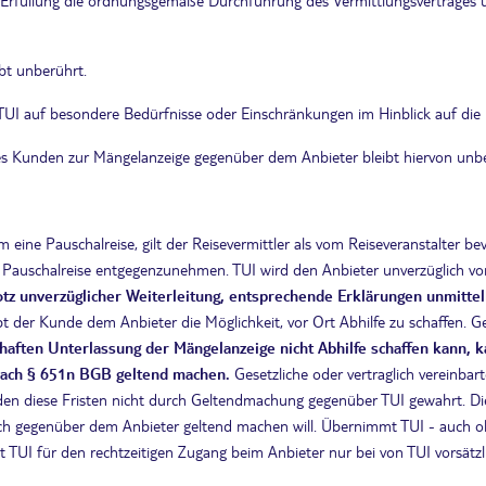
en Erfüllung die ordnungsgemäße Durchführung des Vermittlungsvertrages 
bt unberührt.
TUI auf besondere Bedürfnisse oder Einschränkungen im Hinblick auf die 
 des Kunden zur Mängelanzeige gegenüber dem Anbieter bleibt hiervon unb
um eine Pauschalreise, gilt der Reisevermittler als vom Reiseveranstalter 
 Pauschalreise entgegenzunehmen. TUI wird den Anbieter unverzüglich vo
otz unverzüglicher Weiterleitung, entsprechende Erklärungen unmitte
t der Kunde dem Anbieter die Möglichkeit, vor Ort Abhilfe zu schaffen. 
dhaften Unterlassung der Mängelanzeige nicht Abhilfe schaffen kann
nach § 651n BGB geltend machen.
Gesetzliche oder vertraglich vereinbar
erden diese Fristen nicht durch Geltendmachung gegenüber TUI gewahrt. Di
h gegenüber dem Anbieter geltend machen will. Übernimmt TUI - auch ohne 
TUI für den rechtzeitigen Zugang beim Anbieter nur bei von TUI vorsätzli