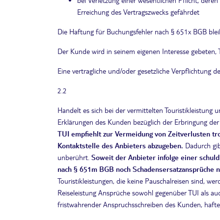
bei Verletzung einer wesentlichen Pflicht, der
Erreichung des Vertragszwecks gefährdet
Die Haftung für Buchungsfehler nach § 651x BGB blei
Der Kunde wird in seinem eigenen Interesse gebeten, 
Eine vertragliche und/oder gesetzliche Verpflichtung
2.2
Handelt es sich bei der vermittelten Touristikleistung 
Erklärungen des Kunden bezüglich der Erbringung der
TUI empfiehlt zur Vermeidung von Zeitverlusten tr
Kontaktstelle des Anbieters abzugeben.
Dadurch gib
unberührt.
Soweit
der Anbieter infolge einer schul
nach § 651m BGB noch Schadensersatzansprüche 
Touristikleistungen, die keine Pauschalreisen sind, w
Reiseleistung Ansprüche sowohl gegenüber TUI als auc
fristwahrender Anspruchsschreiben des Kunden, haftet 