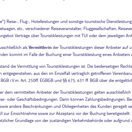
te") Reise-, Flug-, Hotelleistungen und sonstige touristische Dienstleis
Mietwagen, etc., verschiedener Reiseveranstalter, Fluggesellschaften, Reis
gebot Verträge über Touristikleistungen mit TUI oder dem jeweiligen Anb
usschließlich als
Vermittlerin
der Touristikleistungen dieser Anbieter auf
den kommt im Falle der Buchung einer Touristikleistung eines Anbieters 
and die Vermittlung von Touristikleistungen ist. Die beiderseitigen Rech
 entgegenstehen, aus den im Einzelfall vertraglich getroffenen Vereinba
f BGB i.V.m. Art. 250ff. EGBGB und §§ 675, 631 ff. BGB über die entgeltl
 dem vermittelten Anbieter der Touristikleistungen gelten ausschließlich
eise- oder Geschäftsbedingungen. Darin können Zahlungsbedingungen, Bes
owie andere Beschränkungen und Obliegenheiten des Kunden geregelt se
UI zur Einsichtnahme sowie zur Akzeptanz vor der Buchung bereitgestel
esetzlicher Grundlage von der zuständigen Verkehrsbehörde oder aufgrund