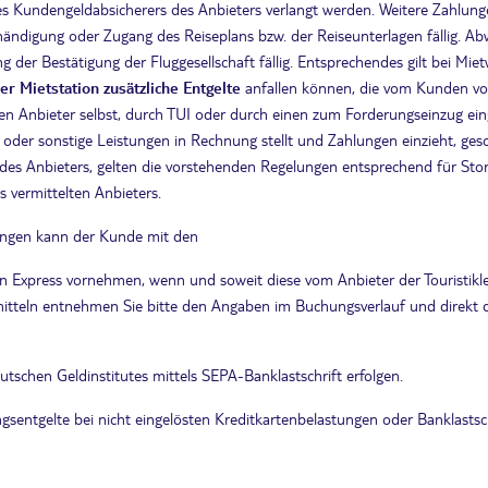
Kundengeldabsicherers des Anbieters verlangt werden. Weitere Zahlungen
ändigung oder Zugang des Reiseplans bzw. der Reiseunterlagen fällig. 
g der Bestätigung der Fluggesellschaft fällig. Entsprechendes gilt bei Mie
r Mietstation zusätzliche Entgelte
anfallen können, die vom Kunden vo
den Anbieter selbst, durch TUI oder durch einen zum Forderungseinzug eing
 oder sonstige Leistungen in Rechnung stellt und Zahlungen einzieht, ges
 des Anbieters, gelten die vorstehenden Regelungen entsprechend für Sto
s vermittelten Anbieters.
stungen kann der Kunde mit den
n Express vornehmen, wenn und soweit diese vom Anbieter der Touristikl
tteln entnehmen Sie bitte den Angaben im Buchungsverlauf und direkt 
schen Geldinstitutes mittels SEPA-Banklastschrift erfolgen.
ngsentgelte bei nicht eingelösten Kreditkartenbelastungen oder Banklast