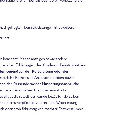
überhaupt erst ermöglicht oder deren Verletzung die
nachgefragten Touristikleistungen hinzuweisen.
erührt.
bevollmächtigt, Mängelanzeigen sowie andere
n solchen Erklärungen des Kunden in Kenntnis setzen.
lbar gegenüber der Reiseleitung oder der
Gesetzliche Rechte und Ansprüche bleiben davon
, kann der Reisende weder Minderungsansprüche
te Fristen sind zu beachten. Bei vermittelten
es gilt auch, soweit der Kunde bezüglich derselben
hierzu verpflichtet zu sein - die Weiterleitung
ch oder grob fahrlässig verursachter Fristversäumnis.