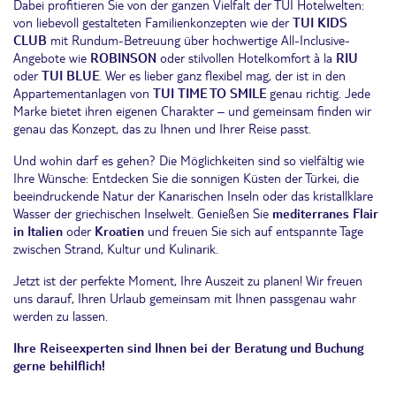
Dabei profitieren Sie von der ganzen Vielfalt der TUI Hotelwelten:
von liebevoll gestalteten Familienkonzepten wie der
TUI KIDS
CLUB
mit Rundum-Betreuung über hochwertige All-Inclusive-
Angebote wie
ROBINSON
oder stilvollen Hotelkomfort à la
RIU
oder
TUI BLUE
. Wer es lieber ganz flexibel mag, der ist in den
Appartementanlagen von
TUI
TIME TO SMILE
genau richtig. Jede
Marke bietet ihren eigenen Charakter – und gemeinsam finden wir
genau das Konzept, das zu Ihnen und Ihrer Reise passt.
Und wohin darf es gehen? Die Möglichkeiten sind so vielfältig wie
Ihre Wünsche: Entdecken Sie die sonnigen Küsten der Türkei, die
beeindruckende Natur der Kanarischen Inseln oder das kristallklare
Wasser der griechischen Inselwelt. Genießen Sie
mediterranes Flair
in Italien
oder
Kroatien
und freuen Sie sich auf entspannte Tage
zwischen Strand, Kultur und Kulinarik.
Jetzt ist der perfekte Moment, Ihre Auszeit zu planen! Wir freuen
uns darauf, Ihren Urlaub gemeinsam mit Ihnen passgenau wahr
werden zu lassen.
Ihre Reiseexperten sind Ihnen bei der Beratung und Buchung
gerne behilflich!