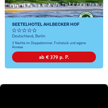
SEETELHOTEL AHLBECKER HOF
Deutschland, Berlin
3 Nächte im Doppelzimmer, Frühstück und eigene
Anreise
ab € 379 p. P.