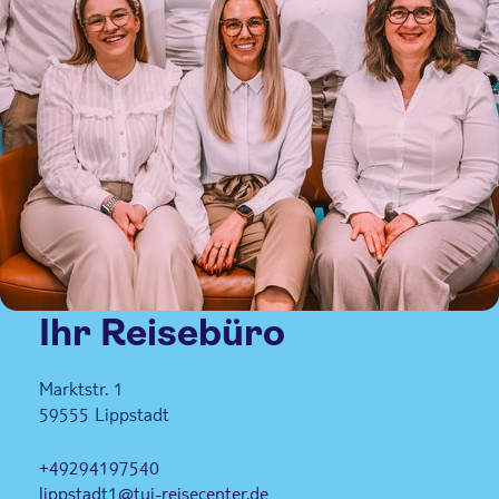
Ihr Reisebüro
Marktstr. 1
59555
Lippstadt
+49294197540
lippstadt1@tui-reisecenter.de