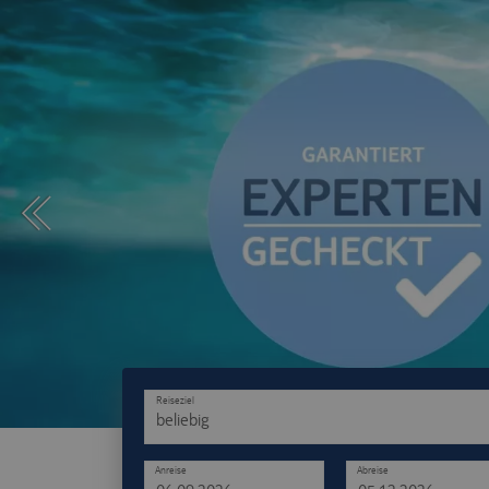
Reiseziel
beliebig
Anreise
Abreise
-