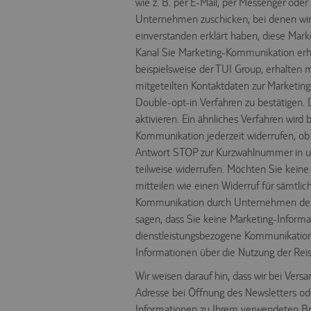
wie z. B. per E-Mail, per Messenger ode
Unternehmen zuschicken, bei denen wir g
einverstanden erklärt haben, diese Mark
Kanal Sie Marketing-Kommunikation erh
beispielsweise der TUI Group, erhalten 
mitgeteilten Kontaktdaten zur Marketing-
Double-opt-in Verfahren zu bestätigen.
aktivieren. Ein ähnliches Verfahren wir
Kommunikation jederzeit widerrufen, ob 
Antwort STOP zur Kurzwahlnummer in uns
teilweise widerrufen. Möchten Sie kein
mitteilen wie einen Widerruf für sämtlich
Kommunikation durch Unternehmen der TU
sagen, dass Sie keine Marketing-Inform
dienstleistungsbezogene Kommunikatione
Informationen über die Nutzung der Rei
Wir weisen darauf hin, dass wir bei Vers
Adresse bei Öffnung des Newsletters ode
Informationen zu Ihrem verwendeten Br