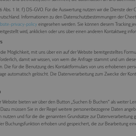
. 6 Abs. 1 lit. f) DS-GVO. Für die Auswertung nutzen wir die Dienste de
Deutschland. Informationen zu den Datenschutzbestimmungen der Che
bsite-privacy-policy
eingesehen werden. Sie können diesem Tracking je
reitgestellt wird, anklicken oder uns über einen anderen Kontaktweg info
rs
n die Möglichkeit, mit uns über ein auf der Website bereitgestelltes For
rforderlich, damit wir wissen, von wem die Anfrage stammt und um dies
rden. Die für die Benutzung des Kontaktformulars von uns erhobenen p
frage automatisch gelöscht. Die Datenverarbeitung zum Zwecke der Kont
n
 Website bieten wir über den Button „Suchen & Buchen“ als weiter Le
. Dazu müssen Sie in der Regel weitere personenbezogene Daten angeben
en nutzen und für die die genannten Grundsätze zur Datenverarbeitung g
er Buchungsfunktion erhoben und gespeichert, die zur Bearbeitung ein