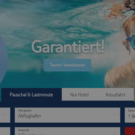
Garantiert!
Termin Vereinbaren
Pauschal & Lastminute
Nur Hotel
Kreuzfahrt
Abflughafen
Dauer
Abflughafen
1 
Reisende