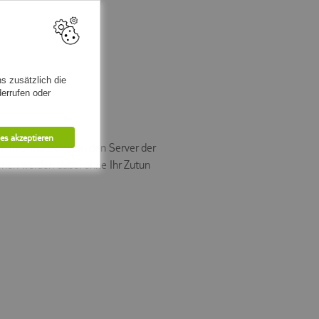
s zusätzlich die
errufen oder
les akzeptieren
h Informationen an den Server der
ionen werden dabei ohne Ihr Zutun