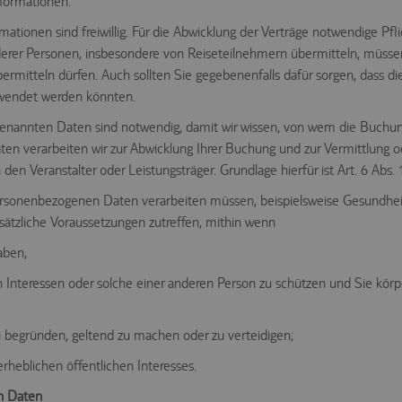
nformationen.
ionen sind freiwillig. Für die Abwicklung der Verträge notwendige Pfl
r Personen, insbesondere von Reiseteilnehmern übermitteln, müssen S
ermitteln dürfen. Auch sollten Sie gegebenenfalls dafür sorgen, dass di
wendet werden könnten.
enannten Daten sind notwendig, damit wir wissen, von wem die Buchu
n verarbeiten wir zur Abwicklung Ihrer Buchung und zur Vermittlung o
den Veranstalter oder Leistungsträger. Grundlage hierfür ist Art. 6 Abs. 
ersonenbezogenen Daten verarbeiten müssen, beispielsweise Gesundhei
usätzliche Voraussetzungen zutreffen, mithin wenn
aben,
n Interessen oder solche einer anderen Person zu schützen und Sie körper
u begründen, geltend zu machen oder zu verteidigen;
rheblichen öffentlichen Interesses.
n Daten