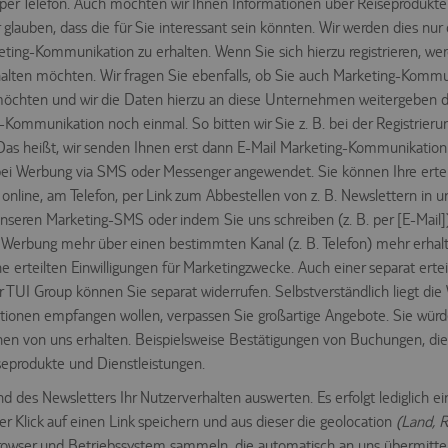
r per Telefon. Auch möchten wir Ihnen Informationen über Reiseprodukt
lauben, dass die für Sie interessant sein könnten. Wir werden dies nur 
eting-Kommunikation zu erhalten. Wenn Sie sich hierzu registrieren, we
alten möchten. Wir fragen Sie ebenfalls, ob Sie auch Marketing-Kom
möchten und wir die Daten hierzu an diese Unternehmen weitergeben dürf
Kommunikation noch einmal. So bitten wir Sie z. B. bei der Registrierun
 Das heißt, wir senden Ihnen erst dann E-Mail Marketing-Kommunikation
d bei Werbung via SMS oder Messenger angewendet. Sie können Ihre erteil
online, am Telefon, per Link zum Abbestellen von z. B. Newslettern in u
eren Marketing-SMS oder indem Sie uns schreiben (z. B. per [E-Mail]).
e Werbung mehr über einen bestimmten Kanal (z. B. Telefon) mehr erhal
e erteilten Einwilligungen für Marketingzwecke. Auch einer separat ertei
I Group können Sie separat widerrufen. Selbstverständlich liegt die 
ationen empfangen wollen, verpassen Sie großartige Angebote. Sie würd
n von uns erhalten. Beispielsweise Bestätigungen von Buchungen, die 
seprodukte und Dienstleistungen.
and des Newsletters Ihr Nutzerverhalten auswerten. Es erfolgt lediglich e
r Klick auf einen Link speichern und aus dieser die geolocation
(Land, R
owser und Betriebssystem sammeln, die automatisch an uns übermittel