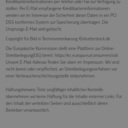
innerhalb der
Kreditkarteninformationen per Telefon oder Fax zur Verfügung zu
technischen
stellen. Per E-Mail empfangene Kreditkarteninformationen
Infrastruktur.
werden wir im Interesse der Sicherheit dieser Daten in ein PCI
Steuerung und
Zuordnung der
DSS konformes System zur Speicherung übertragen. Die
aktuellen
Ursprungs-E-Mail wird gelöscht.
www.tui-
PHPSESSID
Sitzung
reisecenter.de
innerhalb der
Copyright für Bild in Terminvereinbarung ©shutterstock.de
technischen
Infrastruktur.
Die Europäische Kommission stellt eine Plattform zur Online-
Dient der
Streitbeilegung(OS) bereit: https://ec.europa.eu/consumers/odr.
Zuordnung der
Unsere E-Mail-Adresse finden Sie oben im Impressum. Wir sind
technischen
svr
trc.easyweb.travel
Infrastruktur
nicht bereit oder verpflichtet, an Streitbeilegungsverfahren vor
zur aktuellen
einer Verbraucherschlichtungsstelle teilzunehmen.
Session.
Haftungshinweis: Trotz sorgfältiger inhaltlicher Kontrolle
übernehmen wir keine Haftung für die Inhalte externer Links. Für
den Inhalt der verlinkten Seiten sind ausschließlich deren
Betreiber verantwortlich.