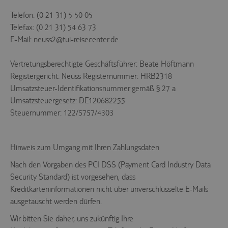
Unspezifiziert (0)
Telefon: (0 21 31) 5 50 05
Diese Cookies sind für die
Telefax: (0 21 31) 54 63 73
Kernfunktionalität der Website
E-Mail: neuss2@tui-reisecenter.de
erforderlich.
Name
Provider
Purpose
Vertretungsberechtigte Geschäftsführer: Beate Höftmann
Speichert die
Registergericht: Neuss Registernummer: HRB2318
Id des
Reiseisebüros,
Umsatzsteuer-Identifikationsnummer gemäß § 27 a
das die
Umsatzsteuergesetz: DE120682255
agency
.trc.easyweb.travel
aufgerufenen
Webseite
Steuernummer: 122/5757/4303
betreibt, es ist
für den Betrieb
notwendig.
Hinweis zum Umgang mit Ihren Zahlungsdaten
Speichert die
aktuellen
Nach den Vorgaben des PCI DSS (Payment Card Industry Data
e-consent
.trc.easyweb.travel
Einstellungen
zur Cookie-
Security Standard) ist vorgesehen, dass
Einwilligung.
Kreditkarteninformationen nicht über unverschlüsselte E-Mails
Steuerung und
ausgetauscht werden dürfen.
Zuordnung der
aktuellen
Wir bitten Sie daher, uns zukünftig Ihre
econ_easywebtui
.trc.easyweb.travel
Sitzung