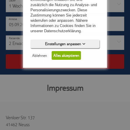
Dauer
zusätzlich die Nutzung zu Analyse- und
1 Woche
Personalisierungszwecken. Diese
Zustimmung können Sie jederzeit
Anreise
Abreise
widerrufen oder anpassen. Nähere
-
Informationen zu Cookies finden Sie in
unserer Datenschutzerklärung.
Reisende
2 Erwachsene
Einstellungen anpassen
Ablehnen
Alles akzeptieren
Jetzt Traumurlaub finden
Impressum
Notwendig (5)
Präferenzen (0)
Statistiken (0)
Venloer Str. 137
Marketing (0)
41462 Neuss