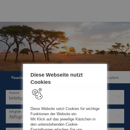
Diese Webseite nutzt
Pauschal & Lastminute
Nur Hotel
Kreuzfahrt
Cookies
Reiseziel
beliebig
Diese Website setzt Cookies für wichtige
Abflughafen
Funktionen der Website ein.
Abflughafen
Mit Klick auf das jeweilige Kästchen in
den untenstehenden Cookie-
Einstellungen erlauben Sie uns