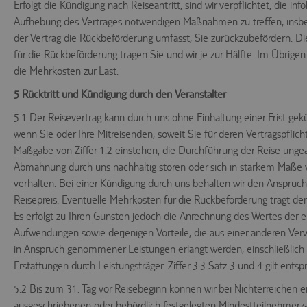
Erfolgt die Kündigung nach Reiseantritt, sind wir verpflichtet, die info
Aufhebung des Vertrages notwendigen Maßnahmen zu treffen, insbes
der Vertrag die Rückbeförderung umfasst, Sie zurückzubefördern. D
für die Rückbeförderung tragen Sie und wir je zur Hälfte. Im Übrigen
die Mehrkosten zur Last.
5 Rücktritt und Kündigung durch den Veranstalter
5.1 Der Reisevertrag kann durch uns ohne Einhaltung einer Frist gek
wenn Sie oder Ihre Mitreisenden, soweit Sie für deren Vertragspflic
Maßgabe von Ziffer 1.2 einstehen, die Durchführung der Reise ungea
Abmahnung durch uns nachhaltig stören oder sich in starkem Maße v
verhalten. Bei einer Kündigung durch uns behalten wir den Anspruch
Reisepreis. Eventuelle Mehrkosten für die Rückbeförderung trägt der 
Es erfolgt zu Ihren Gunsten jedoch die Anrechnung des Wertes der e
Aufwendungen sowie derjenigen Vorteile, die aus einer anderen Ve
in Anspruch genommener Leistungen erlangt werden, einschließlich 
Erstattungen durch Leistungsträger. Ziffer 3.3 Satz 3 und 4 gilt ents
5.2 Bis zum 31. Tag vor Reisebeginn können wir bei Nichterreichen e
ausgeschriebenen oder behördlich festgelegten Mindestteilnehmerz