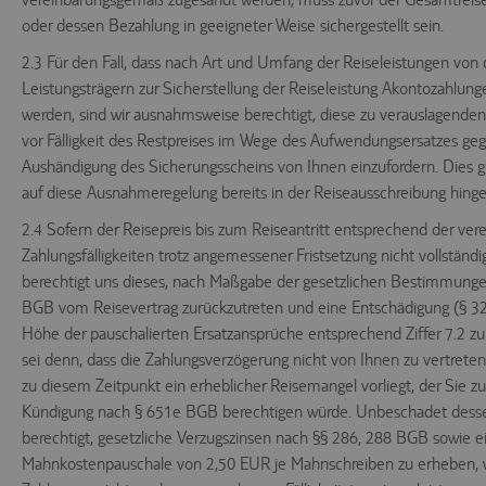
oder dessen Bezahlung in geeigneter Weise sichergestellt sein.
2.3 Für den Fall, dass nach Art und Umfang der Reiseleistungen von
Leistungsträgern zur Sicherstellung der Reiseleistung Akontozahlung
werden, sind wir ausnahmsweise berechtigt, diese zu verauslagende
vor Fälligkeit des Restpreises im Wege des Aufwendungsersatzes ge
Aushändigung des Sicherungsscheins von Ihnen einzufordern. Dies gi
auf diese Ausnahmeregelung bereits in der Reiseausschreibung hing
2.4 Sofern der Reisepreis bis zum Reiseantritt entsprechend der ver
Zahlungsfälligkeiten trotz angemessener Fristsetzung nicht vollständig
berechtigt uns dieses, nach Maßgabe der gesetzlichen Bestimmun
BGB vom Reisevertrag zurückzutreten und eine Entschädigung (§ 3
Höhe der pauschalierten Ersatzansprüche entsprechend Ziffer 7.2 zu
sei denn, dass die Zahlungsverzögerung nicht von Ihnen zu vertreten 
zu diesem Zeitpunkt ein erheblicher Reisemangel vorliegt, der Sie zu
Kündigung nach § 651e BGB berechtigen würde. Unbeschadet desse
berechtigt, gesetzliche Verzugszinsen nach §§ 286, 288 BGB sowie e
Mahnkostenpauschale von 2,50 EUR je Mahnschreiben zu erheben, 