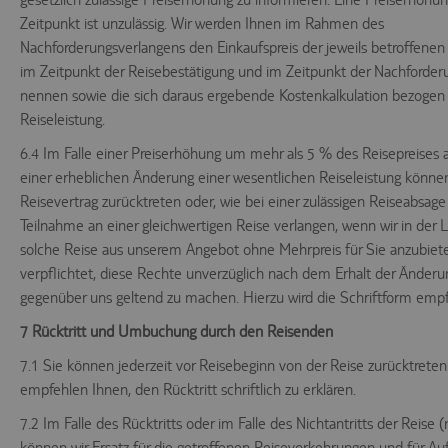
Zeitpunkt ist unzulässig. Wir werden Ihnen im Rahmen des
Nachforderungsverlangens den Einkaufspreis der jeweils betroffenen 
im Zeitpunkt der Reisebestätigung und im Zeitpunkt der Nachforder
nennen sowie die sich daraus ergebende Kostenkalkulation bezogen 
Reiseleistung.
6.4 Im Falle einer Preiserhöhung um mehr als 5 % des Reisepreises a
einer erheblichen Änderung einer wesentlichen Reiseleistung könn
Reisevertrag zurücktreten oder, wie bei einer zulässigen Reiseabsage
Teilnahme an einer gleichwertigen Reise verlangen, wenn wir in der L
solche Reise aus unserem Angebot ohne Mehrpreis für Sie anzubiete
verpflichtet, diese Rechte unverzüglich nach dem Erhalt der Änderu
gegenüber uns geltend zu machen. Hierzu wird die Schriftform empf
7 Rücktritt und Umbuchung durch den Reisenden
7.1 Sie können jederzeit vor Reisebeginn von der Reise zurücktreten
empfehlen Ihnen, den Rücktritt schriftlich zu erklären.
7.2 Im Falle des Rücktritts oder im Falle des Nichtantritts der Reise 
können wir Ersatz für die getroffenen Reisevorkehrungen und für 