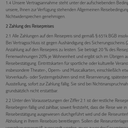
1.4 Unsere Vertragsannahme steht unter der aufschiebenden Beding
unsere, Ihnen zur Verfügung stehenden Allgemeinen Reisebedingun
Nichtwidersprechen genehmigen.
2 Zahlung des Reisepreises
2.1 Alle Zahlungen auf den Reisepreis sind gemäß § 651k BGB insolv
Bei Vertragsschluss ist gegen Aushändigung des Sicherungsscheins (Z
Anzahlung auf den Reisepreis zu leisten. Sie beträgt 20 % des Reisep
Ferienwohnungen 20% je Wohneinheit und ergibt sich im Übrigen au
Reisebestätigung. Eintrittskarten für sportliche oder kulturelle Verans
insbesondere Theater-, Opern- und Musicalkarten, einschließlich etw
Vorverkaufs- oder Systemgebühren sind mit Reservierung, späteste
Ausstellung, sofort zur Zahlung fällig. Sie sind bei Nichtinanspruchn
grundsätzlich nicht erstattbar.
2.2 Unter den Voraussetzungen der Ziffer 2.1 ist der restliche Reisep
Reisebeginn fällig und zahlbar, soweit feststeht, dass die Reise wie in
Reisebestätigung ausgewiesen durchgeführt wird und die Reiseunter
Abholung in Ihrem Reisebüro bereitliegen. Sollen die Reiseunterlage
vereinbarungsgemäß zugesandt werden, muss zuvor der Gesamtreise