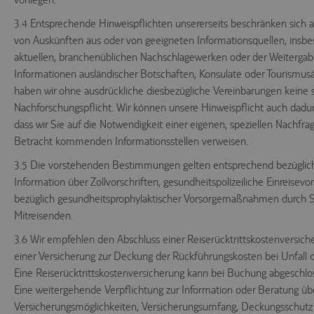
technischen
Infrastruktur.
3.4 Entsprechende Hinweispflichten unsererseits beschränken sich au
Dient der
von Auskünften aus oder von geeigneten Informationsquellen, insb
Zuordnung der
aktuellen, branchenüblichen Nachschlagewerken oder der Weiterga
technischen
svr
trc.easyweb.travel
Informationen ausländischer Botschaften, Konsulate oder Tourismusä
Infrastruktur
zur aktuellen
haben wir ohne ausdrückliche diesbezügliche Vereinbarungen keine s
Session.
Nachforschungspflicht. Wir können unsere Hinweispflicht auch dadur
dass wir Sie auf die Notwendigkeit einer eigenen, speziellen Nachfra
Betracht kommenden Informationsstellen verweisen.
3.5 Die vorstehenden Bestimmungen gelten entsprechend bezüglic
Information über Zollvorschriften, gesundheitspolizeiliche Einreisevo
bezüglich gesundheitsprophylaktischer Vorsorgemaßnahmen durch S
Mitreisenden.
3.6 Wir empfehlen den Abschluss einer Reiserücktrittskostenversich
einer Versicherung zur Deckung der Rückführungskosten bei Unfall o
Eine Reiserücktrittskostenversicherung kann bei Buchung abgeschlo
Eine weitergehende Verpflichtung zur Information oder Beratung üb
Versicherungsmöglichkeiten, Versicherungsumfang, Deckungsschutz