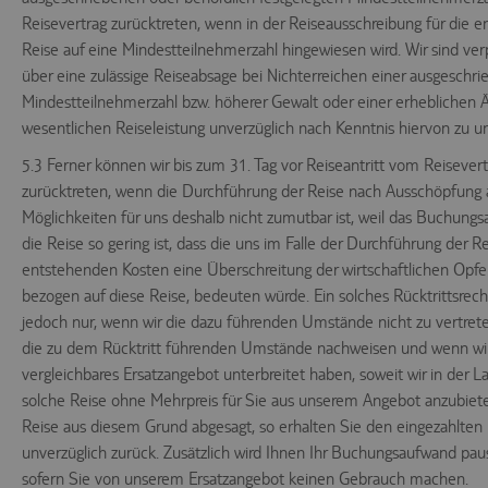
Reisevertrag zurücktreten, wenn in der Reiseausschreibung für die 
Reise auf eine Mindestteilnehmerzahl hingewiesen wird. Wir sind verp
über eine zulässige Reiseabsage bei Nichterreichen einer ausgeschr
Mindestteilnehmerzahl bzw. höherer Gewalt oder einer erheblichen 
wesentlichen Reiseleistung unverzüglich nach Kenntnis hiervon zu un
5.3 Ferner können wir bis zum 31. Tag vor Reiseantritt vom Reisever
zurücktreten, wenn die Durchführung der Reise nach Ausschöpfung a
Möglichkeiten für uns deshalb nicht zumutbar ist, weil das Buchun
die Reise so gering ist, dass die uns im Falle der Durchführung der R
entstehenden Kosten eine Überschreitung der wirtschaftlichen Opfe
bezogen auf diese Reise, bedeuten würde. Ein solches Rücktrittsrech
jedoch nur, wenn wir die dazu führenden Umstände nicht zu vertrete
die zu dem Rücktritt führenden Umstände nachweisen und wenn wir
vergleichbares Ersatzangebot unterbreitet haben, soweit wir in der La
solche Reise ohne Mehrpreis für Sie aus unserem Angebot anzubiete
Reise aus diesem Grund abgesagt, so erhalten Sie den eingezahlten 
unverzüglich zurück. Zusätzlich wird Ihnen Ihr Buchungsaufwand paus
sofern Sie von unserem Ersatzangebot keinen Gebrauch machen.