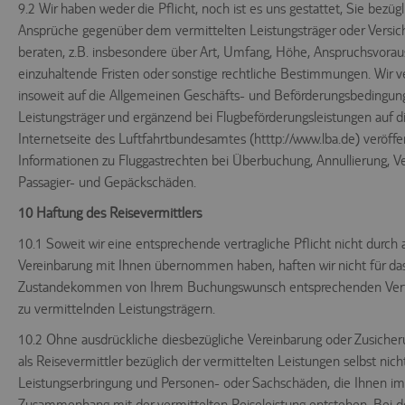
9.2 Wir haben weder die Pflicht, noch ist es uns gestattet, Sie bezügl
Ansprüche gegenüber dem vermittelten Leistungsträger oder Versich
beraten, z.B. insbesondere über Art, Umfang, Höhe, Anspruchsvora
einzuhaltende Fristen oder sonstige rechtliche Bestimmungen. Wir 
insoweit auf die Allgemeinen Geschäfts- und Beförderungsbedingun
Leistungsträger und ergänzend bei Flugbeförderungsleistungen auf di
Internetseite des Luftfahrtbundesamtes (htttp://www.lba.de) veröffe
Informationen zu Fluggastrechten bei Überbuchung, Annullierung, V
Passagier- und Gepäckschäden.
10 Haftung des Reisevermittlers
10.1 Soweit wir eine entsprechende vertragliche Pflicht nicht durch 
Vereinbarung mit Ihnen übernommen haben, haften wir nicht für da
Zustandekommen von Ihrem Buchungswunsch entsprechenden Vert
zu vermittelnden Leistungsträgern.
10.2 Ohne ausdrückliche diesbezügliche Vereinbarung oder Zusicher
als Reisevermittler bezüglich der vermittelten Leistungen selbst nich
Leistungserbringung und Personen- oder Sachschäden, die Ihnen im
Zusammenhang mit der vermittelten Reiseleistung entstehen. Bei d