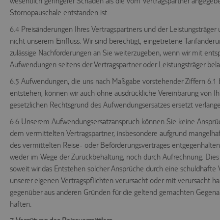
wesentlich geringerer Schaden als die vom Vertragspartner angegeb
Stornopauschale entstanden ist.
6.4 Preisänderungen Ihres Vertragspartners und der Leistungsträger 
nicht unserem Einfluss. Wir sind berechtigt, eingetretene Tarifände
zulässige Nachforderungen an Sie weiterzugeben, wenn wir mit ent
Aufwendungen seitens der Vertragspartner oder Leistungsträger bela
6.5 Aufwendungen, die uns nach Maßgabe vorstehender Ziffern 6.1 b
entstehen, können wir auch ohne ausdrückliche Vereinbarung von 
gesetzlichen Rechtsgrund des Aufwendungsersatzes ersetzt verlange
6.6 Unserem Aufwendungsersatzanspruch können Sie keine Ansprü
dem vermittelten Vertragspartner, insbesondere aufgrund mangelhaf
des vermittelten Reise- oder Beförderungsvertrages entgegenhalten
weder im Wege der Zurückbehaltung, noch durch Aufrechnung. Dies gi
soweit wir das Entstehen solcher Ansprüche durch eine schuldhafte 
unserer eigenen Vertragspflichten verursacht oder mit verursacht h
gegenüber aus anderen Gründen für die geltend gemachten Gegen
haften.