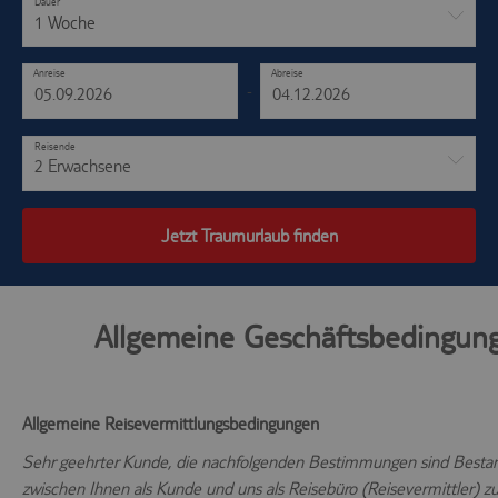
Dauer
1 Woche
Anreise
Abreise
-
Reisende
2 Erwachsene
Jetzt Traumurlaub finden
Allgemeine Geschäftsbedingun
Allgemeine Reisevermittlungsbedingungen
Sehr geehrter Kunde, die nachfolgenden Bestimmungen sind Bestan
zwischen Ihnen als Kunde und uns als Reisebüro (Reisevermittler) z