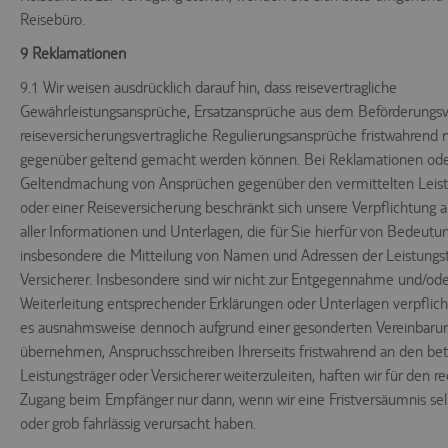
Reisebüro.
9 Reklamationen
9.1 Wir weisen ausdrücklich darauf hin, dass reisevertragliche
Gewährleistungsansprüche, Ersatzansprüche aus dem Beförderungsv
reiseversicherungsvertragliche Regulierungsansprüche fristwahrend n
gegenüber geltend gemacht werden können. Bei Reklamationen oder
Geltendmachung von Ansprüchen gegenüber den vermittelten Leist
oder einer Reiseversicherung beschränkt sich unsere Verpflichtung au
aller Informationen und Unterlagen, die für Sie hierfür von Bedeutun
insbesondere die Mitteilung von Namen und Adressen der Leistungst
Versicherer. Insbesondere sind wir nicht zur Entgegennahme und/ode
Weiterleitung entsprechender Erklärungen oder Unterlagen verpflich
es ausnahmsweise dennoch aufgrund einer gesonderten Vereinbaru
übernehmen, Anspruchsschreiben Ihrerseits fristwahrend an den be
Leistungsträger oder Versicherer weiterzuleiten, haften wir für den re
Zugang beim Empfänger nur dann, wenn wir eine Fristversäumnis selb
oder grob fahrlässig verursacht haben.