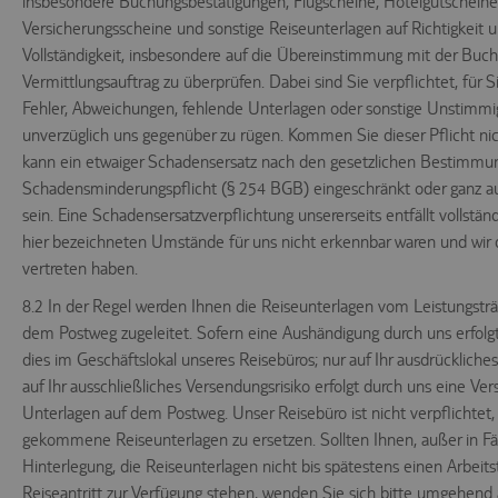
insbesondere Buchungsbestätigungen, Flugscheine, Hotelgutscheine,
Versicherungsscheine und sonstige Reiseunterlagen auf Richtigkeit 
Vollständigkeit, insbesondere auf die Übereinstimmung mit der Bu
Vermittlungsauftrag zu überprüfen. Dabei sind Sie verpflichtet, für 
Fehler, Abweichungen, fehlende Unterlagen oder sonstige Unstimmi
unverzüglich uns gegenüber zu rügen. Kommen Sie dieser Pflicht nic
kann ein etwaiger Schadensersatz nach den gesetzlichen Bestimmu
Schadensminderungspflicht (§ 254 BGB) eingeschränkt oder ganz a
sein. Eine Schadensersatzverpflichtung unsererseits entfällt vollstän
hier bezeichneten Umstände für uns nicht erkennbar waren und wir d
vertreten haben.
8.2 In der Regel werden Ihnen die Reiseunterlagen vom Leistungsträg
dem Postweg zugeleitet. Sofern eine Aushändigung durch uns erfolgt
dies im Geschäftslokal unseres Reisebüros; nur auf Ihr ausdrückliche
auf Ihr ausschließliches Versendungsrisiko erfolgt durch uns eine V
Unterlagen auf dem Postweg. Unser Reisebüro ist nicht verpflichtet
gekommene Reiseunterlagen zu ersetzen. Sollten Ihnen, außer in Fä
Hinterlegung, die Reiseunterlagen nicht bis spätestens einen Arbeits
Reiseantritt zur Verfügung stehen, wenden Sie sich bitte umgehend