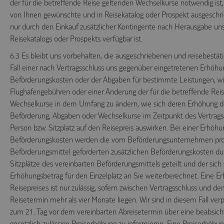
der für die betreffende Reise geltenden Wechselkurse notwendig ist
von Ihnen gewünschte und in Reisekatalog oder Prospekt ausgeschr
nur durch den Einkauf zusätzlicher Kontingente nach Herausgabe un
Reisekatalogs oder Prospekts verfügbar ist.
6.3 Es bleibt uns vorbehalten, die ausgeschriebenen und reisebestät
Fall einer nach Vertragsschluss uns gegenüber eingetretenen Erhöhu
Beförderungskosten oder der Abgaben für bestimmte Leistungen, w
Flughafengebühren oder einer Änderung der für die betreffende Rei
Wechselkurse in dem Umfang zu ändern, wie sich deren Erhöhung de
Beförderung, Abgaben oder Wechselkurse im Zeitpunkt des Vertrags
Person bzw. Sitzplatz auf den Reisepreis auswirken. Bei einer Erhöhu
Beförderungskosten werden die vom Beförderungsunternehmen pr
Beförderungsmittel geforderten zusätzlichen Beförderungskosten dur
Sitzplätze des vereinbarten Beförderungsmittels geteilt und der sic
Erhöhungsbetrag für den Einzelplatz an Sie weiterberechnet. Eine E
Reisepreises ist nur zulässig, sofern zwischen Vertragsschluss und d
Reisetermin mehr als vier Monate liegen. Wir sind in diesem Fall verpf
zum 21. Tag vor dem vereinbarten Abreisetermin über eine beabsich
gesetzlich zulässige Preiserhöhung zu informieren. Eine Preiserhöh