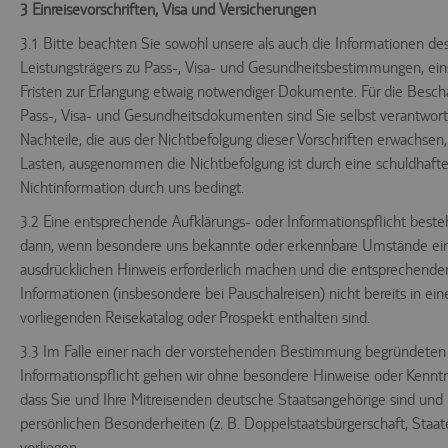
Speichert die
3 Einreisevorschriften, Visa und Versicherungen
Id des
Reiseisebüros,
3.1 Bitte beachten Sie sowohl unsere als auch die Informationen des
das die
Leistungsträgers zu Pass-, Visa- und Gesundheitsbestimmungen, eins
agency
.trc.easyweb.travel
aufgerufenen
Webseite
Fristen zur Erlangung etwaig notwendiger Dokumente. Für die Besch
betreibt, es ist
Pass-, Visa- und Gesundheitsdokumenten sind Sie selbst verantwortli
für den Betrieb
notwendig.
Nachteile, die aus der Nichtbefolgung dieser Vorschriften erwachsen
Speichert die
Lasten, ausgenommen die Nichtbefolgung ist durch eine schuldhafte
aktuellen
Nichtinformation durch uns bedingt.
e-consent
trc.easyweb.travel
Einstellungen
zur Cookie-
3.2 Eine entsprechende Aufklärungs- oder Informationspflicht besteh
Einwilligung.
dann, wenn besondere uns bekannte oder erkennbare Umstände ei
Steuerung und
ausdrücklichen Hinweis erforderlich machen und die entsprechende
Zuordnung der
aktuellen
Informationen (insbesondere bei Pauschalreisen) nicht bereits in ei
econ_easywebtui
.trc.easyweb.travel
Sitzung
vorliegenden Reisekatalog oder Prospekt enthalten sind.
innerhalb der
technischen
3.3 Im Falle einer nach der vorstehenden Bestimmung begründeten
Infrastruktur.
Informationspflicht gehen wir ohne besondere Hinweise oder Kenntn
Steuerung und
Zuordnung der
dass Sie und Ihre Mitreisenden deutsche Staatsangehörige sind und
aktuellen
www.tui-
persönlichen Besonderheiten (z. B. Doppelstaatsbürgerschaft, Staate
PHPSESSID
Sitzung
reisecenter.de
innerhalb der
vorliegen.