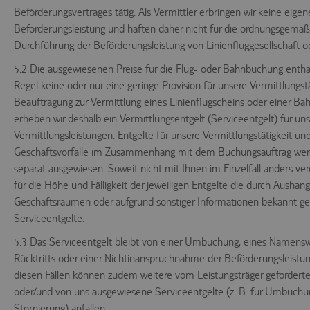
Beförderungsvertrages tätig. Als Vermittler erbringen wir keine eigen
Beförderungsleistung und haften daher nicht für die ordnungsgemä
Durchführung der Beförderungsleistung von Linienfluggesellschaft o
5.2 Die ausgewiesenen Preise für die Flug- oder Bahnbuchung enthalt
Regel keine oder nur eine geringe Provision für unsere Vermittlungstä
Beauftragung zur Vermittlung eines Linienflugscheins oder einer Ba
erheben wir deshalb ein Vermittlungsentgelt (Serviceentgelt) für un
Vermittlungsleistungen. Entgelte für unsere Vermittlungstätigkeit un
Geschäftsvorfälle im Zusammenhang mit dem Buchungsauftrag wer
separat ausgewiesen. Soweit nicht mit Ihnen im Einzelfall anders ver
für die Höhe und Fälligkeit der jeweiligen Entgelte die durch Aushan
Geschäftsräumen oder aufgrund sonstiger Informationen bekannt 
Serviceentgelte.
5.3 Das Serviceentgelt bleibt von einer Umbuchung, eines Namensw
Rücktritts oder einer Nichtinanspruchnahme der Beförderungsleistun
diesen Fällen können zudem weitere vom Leistungsträger geforder
oder/und von uns ausgewiesene Serviceentgelte (z. B. für Umbuchu
Stornierung) anfallen.