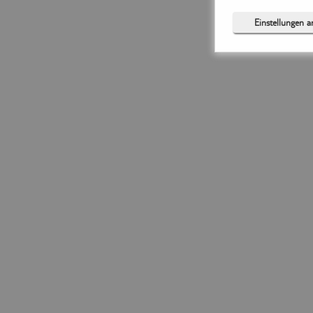
Einstellungen 
Notwendig (
Präferenzen
Statistiken (
Marketing (
Unspezifiziert (