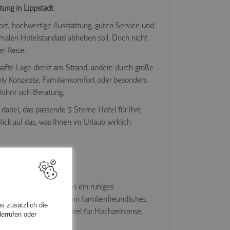
tung in Lippstadt
ort, hochwertige Ausstattung, guten Service und
rmalen Hotelstandard abheben soll. Doch nicht
er Reise.
fte Lage direkt am Strand, andere durch große
nly Konzepte, Familienkomfort oder besonders
lohnt sich Beratung.
 dabei, das passende 5 Sterne Hotel für Ihre
lick auf das, was Ihnen im Urlaub wirklich
schen
Für manche Gäste ist es ein ruhiges
ernes Wellnesshotel, ein familienfreundliches
s zusätzlich die
der ein besonderes Hotel für Hochzeitsreise,
errufen oder