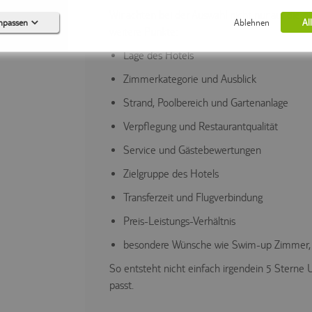
Wir achten bei der Auswahl nicht nur auf die of
anpassen
Ablehnen
Al
weitere Punkte:
Lage des Hotels
Zimmerkategorie und Ausblick
Keine Cookies erforderlich.
0)
Strand, Poolbereich und Gartenanlage
 (0)
Verpflegung und Restaurantqualität
0)
Service und Gästebewertungen
0)
Zielgruppe des Hotels
0)
Transferzeit und Flugverbindung
Preis-Leistungs-Verhältnis
besondere Wünsche wie Swim-up Zimmer, P
So entsteht nicht einfach irgendein 5 Sterne U
passt.