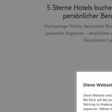
5 Sterne Hotels buche
persönlicher Ber
Hochwertige Hotels, besondere Re
passende Angebote – empfohlen 
ReiseCenter Li
Diese Websei
Diese Website setzt
Mit Klick auf das j
Nutzung zu Analyse
anpassen. Nähere In