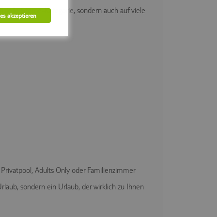
fizielle Sterne-Kategorie, sondern auch auf viele
les akzeptieren
rivatpool, Adults Only oder Familienzimmer
rlaub, sondern ein Urlaub, der wirklich zu Ihnen