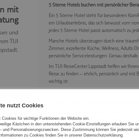
5 Sterne Hotels buchen mit persönlicher Bera
n mit
Ein 5 Sterne Hotel steht für besonderen Komf
atung
ein Urlaubserlebnis, das sich bewusst vom no
jedes 5 Sterne Hotel passt automatisch zu jed
isen und
vom TUI
Manche Hotels überzeugen durch eine traumha
Zimmer, exzellente Küche, Wellness, Adults O
ppstadt.
persönliche Serviceleistungen. Genau deshalb 
Im TUI ReiseCenter Lippstadt helfen wir Ihnen
Reise zu finden – ehrlich, persönlich und mit B
wichtig ist.
5 Sterne Urlaub – aber passend zu Ihren Wün
te nutzt Cookies
Ein hochwertiges Hotel kann vieles bedeuten. 
 Cookies für wichtige Funktionen der Website ein.
Strandresort mit Meerblick, für andere ein mod
eweilige Kästchen in den untenstehenden Cookie-Einstellungen erlauben Sie un
Luxushotel, ein elegantes Adults Only Resort o
- und Personalisierungszwecken. Diese Zustimmung können Sie jederzeit wid
Geburtstag oder Jubiläum.
formationen zu Cookies finden Sie in unserer Datenschutzerklärung.