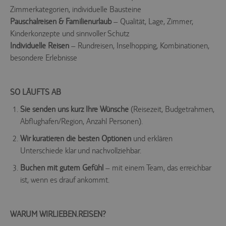
Zimmerkategorien, individuelle Bausteine
Pauschalreisen & Familienurlaub
– Qualität, Lage, Zimmer,
Notwendig (0)
Kinderkonzepte und sinnvoller Schutz
Präferenzen (0)
Individuelle Reisen
– Rundreisen, Inselhopping, Kombinationen,
besondere Erlebnisse
Statistiken (0)
Marketing (0)
SO LÄUFTS AB
Unspezifiziert (0)
Sie senden uns kurz Ihre Wünsche
(Reisezeit, Budgetrahmen,
Keine Cookies erforderlich.
Abflughafen/Region, Anzahl Personen).
Wir kuratieren die besten Optionen
und erklären
Unterschiede klar und nachvollziehbar.
Buchen mit gutem Gefühl
– mit einem Team, das erreichbar
ist, wenn es drauf ankommt.
WARUM WIRLIEBEN.REISEN?