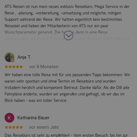
ATS Reisen ist nun mein neues exklusiv Reisebüro. Mega Service in der
Reise , -planung, -vorbereitung, -umsetzung und mögliche, nötigen
Support während der Reise. Wir hatten eigentlich kein bestimmtes
Reiseziel und haben der Mitarbeiterin von ATS nur ein paar
Wunschparameter genannt. Die hat Sie dann in eine Reise
umgewandelt, die unsere Erwartungen in allen Punkten übertroffen hat.
Vielen Dank an "Ruth", das ATS Team und natürlich alle TUI'ler, die uns
von Düsseldorf nach Conil und zurück begleitet und mega freundlich und
Anja T.
kompetent betreut haben. Wir freuen uns schon auf die nächste Runde
😀. Said
vor 8 Monaten
Wir haben eine tolle Reise mit für uns passenden Tipps bekommen. Wir
waren sehr spontan und ohne Termin im Reisebüro und wurden
trotzdem herzlich und kompetent Betreut. Danke dafür. Als die DB alle
Fahrpläne änderte, wurden wir angerufen und gefragt, ob wir das im
Blick haben - was ein toller Service.
Katharina Bauer
vor einem Jahr
Das Reisebüro ist sehr zu empfehlen! - Vom ersten Besuch, bis hin zur