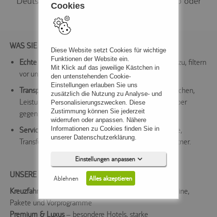
Deutschland: im Büro, telefonisch, per Video oder
Cookies
ganz unkompliziert per WhatsApp.
WAS SIE BEI UNS ERWARTET
Diese Website setzt Cookies für wichtige
Funktionen der Website ein.
Echte Beratung statt Standard-Angebote
: Wir hören zu, filtern
Mit Klick auf das jeweilige Kästchen in
vor und finden die Reise, die wirklich passt.
den untenstehenden Cookie-
Einstellungen erlauben Sie uns
Transparente Preisvergleiche
: Veranstalter fair vergleichen,
zusätzlich die Nutzung zu Analyse- und
Leistungen verständlich erklären, gute Optionen sauber
Personalisierungszwecken. Diese
Zustimmung können Sie jederzeit
gegenüberstellen.
widerrufen oder anpassen. Nähere
Informationen zu Cookies finden Sie in
Service bis nach der Rückkehr
: Unterlagen, Sitzplätze,
unserer Datenschutzerklärung.
Transfers, Änderungen – wir bleiben Ihr Ansprechpartner.
Einstellungen anpassen
UNSERE SCHWERPUNKTE
Ablehnen
Alles akzeptieren
Kreuzfahrten
(Fluss & Hochsee) – passende Route, Kabine,
Pakete und Vorprogramme
Premium & Luxus
– besondere Hotels, starke