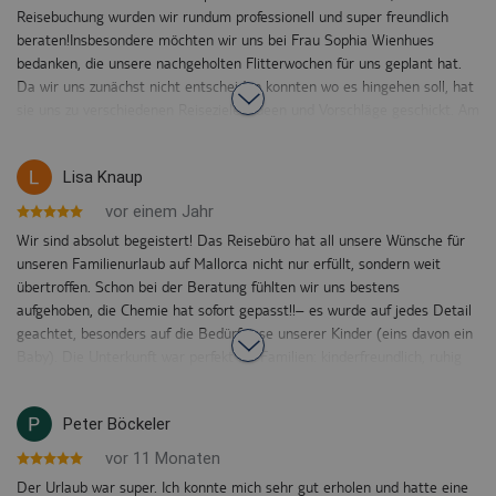
Reisebuchung wurden wir rundum professionell und super freundlich
beraten!Insbesondere möchten wir uns bei Frau Sophia Wienhues
bedanken, die unsere nachgeholten Flitterwochen für uns geplant hat.
Da wir uns zunächst nicht entscheiden konnten wo es hingehen soll, hat
sie uns zu verschiedenen Reisezielen Ideen und Vorschläge geschickt. Am
Ende ist es Bali geworden, wo wir in drei verschiedenen Orten waren.
Die Hotels, die sie dort für uns rausgesucht hat, waren alle absolut
Lisa Knaup
traumhaft und perfekt für uns! Frau Wienheus ist telefonisch immer
super zu erreichen und via WhatsApp wurden spontane Fragen auch
vor einem Jahr
immer umgehend beantwortet! Unseren nächsten Urlaub werden wir
Wir sind absolut begeistert! Das Reisebüro hat all unsere Wünsche für
gerne wieder bei ihr buchen. :)
unseren Familienurlaub auf Mallorca nicht nur erfüllt, sondern weit
übertroffen. Schon bei der Beratung fühlten wir uns bestens
aufgehoben, die Chemie hat sofort gepasst!!– es wurde auf jedes Detail
geachtet, besonders auf die Bedürfnisse unserer Kinder (eins davon ein
Baby). Die Unterkunft war perfekt für Familien: kinderfreundlich, ruhig
gelegen und mit allem ausgestattet, was wir brauchten. Ein riesiges
Dankeschön an Frau Wienhues für die herzliche Betreuung und die
Peter Böckeler
perfekte Buchung. Wir werden für unseren nächsten Urlaub definitiv
wiederkommen!!!
vor 11 Monaten
Der Urlaub war super. Ich konnte mich sehr gut erholen und hatte eine