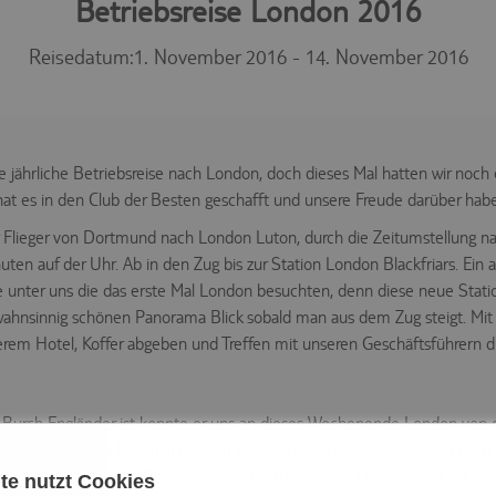
Betriebsreise London 2016
Reisedatum:
1. November 2016 - 14. November 2016
 jährliche Betriebsreise nach London, doch dieses Mal hatten wir noch e
at es in den Club der Besten geschafft und unsere Freude darüber habe
Flieger von Dortmund nach London Luton, durch die Zeitumstellung na
uten auf der Uhr. Ab in den Zug bis zur Station London Blackfriars. Ein
die unter uns die das erste Mal London besuchten, denn diese neue Statio
ahnsinnig schönen Panorama Blick sobald man aus dem Zug steigt. Mit
erem Hotel, Koffer abgeben und Treffen mit unseren Geschäftsführern d
l Burch Engländer ist konnte er uns an dieses Wochenende London von d
emseclipper von Towerhill bis zum London Eye. Dort ausgestiegen blieb 
er in das Hotel Park Plaza Westminster Bridge -Tea Time. Weiter mit d
te nutzt Cookies