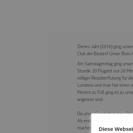
Dieses Jahr (2016) ging unsere
Club der Besten! Unser Büro h
Am Samstagmittag ging unser 
Stunde 20 Flugzeit nur 20 Min
völliger Reizüberflutung für 
Londons und man hat einen w
Metern zu Fuß ging es zu uns
angereist sind.
Da unser Geschäftsführer Phi
Als erstes ging es mit dem Th
machen und dann ging es weit
Diese Websei