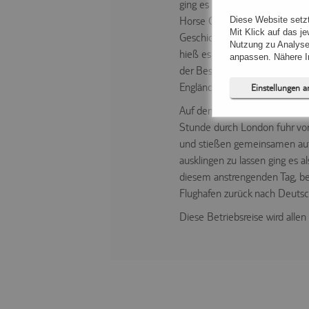
ging es natürlich nicht ohne 
Diese Website setzt
Horse Guards Parade zum Trafa
Mit Klick auf das j
Geschichte Londons. Zu Fuß gi
Nutzung zu Analyse
hieß es nach dieser ersten Er
anpassen. Nähere In
der Besten feiern wollten. Nu
Engländern und Schotten. Ab
Einstellungen 
Auf dem Weg zurück in die In
Stunde durch London fuhr vorb
und stießen gemeinsamen auf 
Notwendig (
ausklingen zu lassen ging es 
Präferenzen
diesem anstrengenden Tag, b
Flughafen zurück nach Deutsc
Statistiken (
Diese Betriebsreise wird allen
Marketing (
Unspezifiziert (