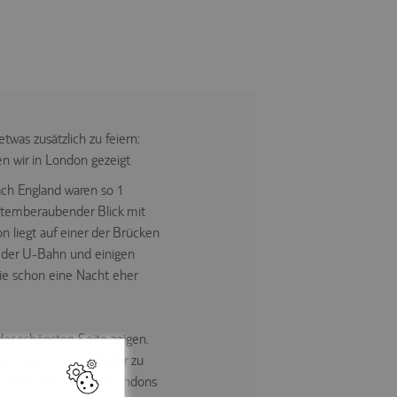
twas zusätzlich zu feiern:
n wir in London gezeigt
ch England waren so 1
 atemberaubender Blick mit
n liegt auf einer der Brücken
 der U-Bahn und einigen
ie schon eine Nacht eher
er schönsten Seite zeigen.
uns kurz Zeit um Bilder zu
en typischen Bussen Londons