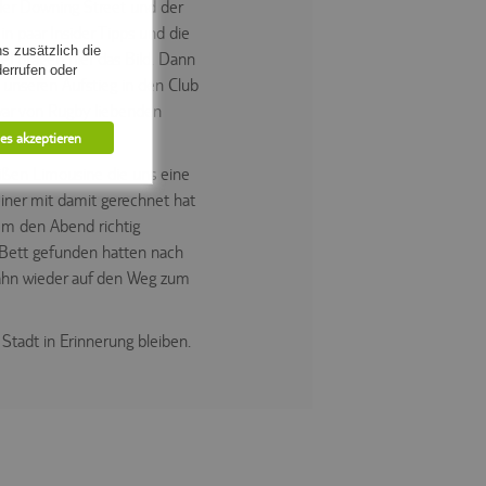
 der Downing Street und der
n paar Insider Tipps und die
s zusätzlich die
el prägen hier das Bild. Dann
errufen oder
 unseren Aufstieg in den Club
 war von Rugby liebenden
les akzeptieren
ißen Limousine die uns eine
iner mit damit gerechnet hat
Um den Abend richtig
s Bett gefunden hatten nach
ahn wieder auf den Weg zum
 Stadt in Erinnerung bleiben.