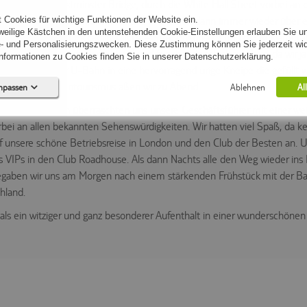
Stau über die Westminster Bridge, durch die White Hall Street vorbei an
 Cookies für wichtige Funktionen der Website ein.
lgar Square. Hier informierte uns Phil Burch dann immer wieder über ei
eweilige Kästchen in den untenstehenden Cookie-Einstellungen erlauben Sie un
ng es dann zum Piccadilly Circus – Straßenkünstler und die Reklametaf
- und Personalisierungszwecken. Diese Zustimmung können Sie jederzeit wid
kundungstour – zurück ins Hotel und für abends schick machen, da wir ja
formationen zu Cookies finden Sie in unserer Datenschutzerklärung.
n ging es mit der U-Bahn in eine hervorragend urige Kneipe die gefüllt
seits vom Massentourismus aßen wir zu Abend.
anpassen
Ablehnen
Al
nenstadt London überraschten uns unsere Geschäftsführer mit einer we
ei an allen bekannten Sehenswürdigkeiten. Wir hatten viel Spaß, da ke
unsere schöne Betriebsreise in London und den Club der Besten an. 
Keine Cookies erforderlich.
0)
als VIPs in den Club Roadhouse. Als dann Nachts alle den Weg wieder in
 (0)
egaben wir uns am Morgen nach einem stärkenden Frühstück mit der B
hland.
0)
 als ein witziger und ganz besonderer Aufenthalt in einer wunderschönen
0)
0)