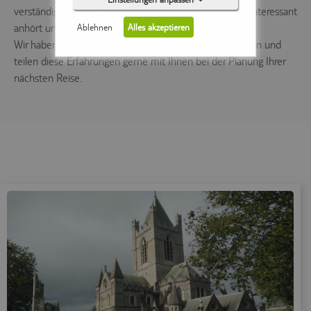
verständigen, auch wenn die irische Sprache sich sehr interessant
Ablehnen
Alles akzeptieren
anhört und dem englischen sehr ähnlich ist.
Wir haben mit unserem Team einiges erlebt und gesehen und
teilen diese Erfahrungen gerne mit Ihnen bei der Planung Ihrer
nächsten Reise.
Notwendig (0)
Präferenzen (0)
Statistiken (0)
Marketing (0)
Unspezifiziert (0)
Keine Cookies erforderlich.