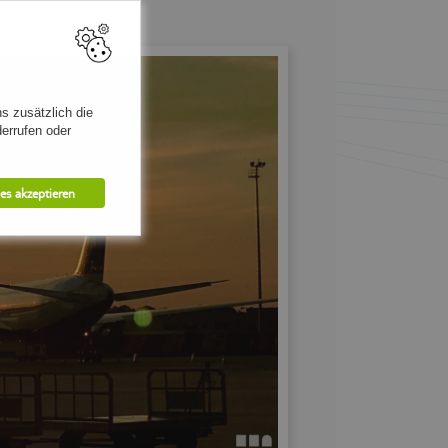
s zusätzlich die
errufen oder
les akzeptieren