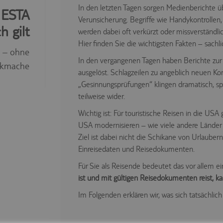
In den letzten Tagen sorgen Medienberichte 
 ESTA
Verunsicherung. Begriffe wie Handykontrolle
h gilt
werden dabei oft verkürzt oder missverständlic
Hier finden Sie die wichtigsten Fakten – sachlic
t – ohne
In den vergangenen Tagen haben Berichte zur
ikmache
ausgelöst. Schlagzeilen zu angeblich neuen K
„Gesinnungsprüfungen“ klingen dramatisch, spi
teilweise wider.
Wichtig ist: Für touristische Reisen in die USA
USA modernisieren – wie viele andere Länder 
Ziel ist dabei nicht die Schikane von Urlaube
Einreisedaten und Reisedokumenten.
Für Sie als Reisende bedeutet das vor allem e
ist und mit gültigen Reisedokumenten reist, ka
Im Folgenden erklären wir, was sich tatsächlic