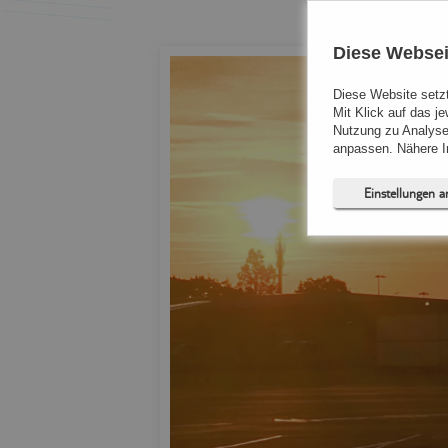
Diese Websei
Diese Website setzt
Mit Klick auf das j
Nutzung zu Analyse
anpassen. Nähere In
Einstellungen 
Notwendig (
Präferenzen
Statistiken (
Marketing (
Unspezifiziert (