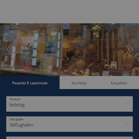
Pauschal & Lastminute
Nur Hotel
Kreuzfahrt
Reiseziel
beliebig
Abflughafen
Abflughafen