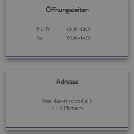
technischen
Infrastruktur.
Öffnungszeiten
Steuerung und
Zuordnung der
aktuellen
www.tui-
Mo–Fr
09:00–18:00
PHPSESSID
Sitzung
reisecenter.de
innerhalb der
Sa
09:30–14:00
technischen
Infrastruktur.
Dient der
Zuordnung der
technischen
svr
trc.easyweb.travel
Infrastruktur
zur aktuellen
Session.
Adresse
Westl.-Karl-Friedrich-Str. 6
75172
Pforzheim