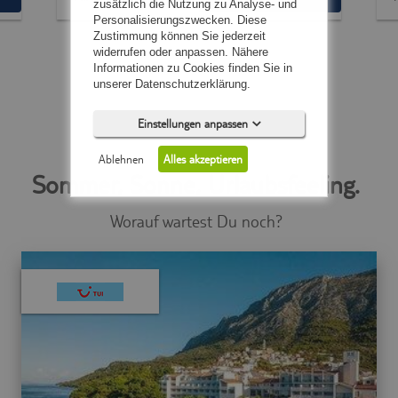
zusätzlich die Nutzung zu Analyse- und
Personalisierungszwecken. Diese
Zustimmung können Sie jederzeit
widerrufen oder anpassen. Nähere
Informationen zu Cookies finden Sie in
unserer Datenschutzerklärung.
Einstellungen anpassen
Ablehnen
Alles akzeptieren
Sommer, Sonne, Urlaubsfeeling.
Worauf wartest Du noch?
Notwendig (5)
Präferenzen (0)
Statistiken (0)
Marketing (0)
Unspezifiziert (0)