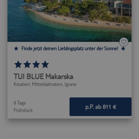
Diese Cookies sind für die
Kernfunktionalität der Website
erforderlich.
Name
Provider
Purpose
Speichert die
Id des
Reiseisebüros,
Finde jetzt deinen Lieblingsplatz unter der Sonne!
das die
agency
.trc.easyweb.travel
aufgerufenen
Webseite
betreibt, es ist
für den Betrieb
TUI BLUE Makarska
notwendig.
Kroatien: Mitteldalmatien,
Igrane
Speichert die
aktuellen
e-consent
.trc.easyweb.travel
Einstellungen
zur Cookie-
8 Tage
p.P. ab 811 €
Einwilligung.
Frühstück
Steuerung und
Zuordnung der
aktuellen
econ_easywebtui
.trc.easyweb.travel
Sitzung
innerhalb der