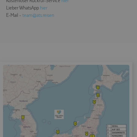
Kostenloser Rückruf-Service
hier
Marketing (0)
Lieber WhatsApp
hier
Unspezifiziert (0)
E-Mail -
team@ats.reisen
Keine Cookies erforderlich.