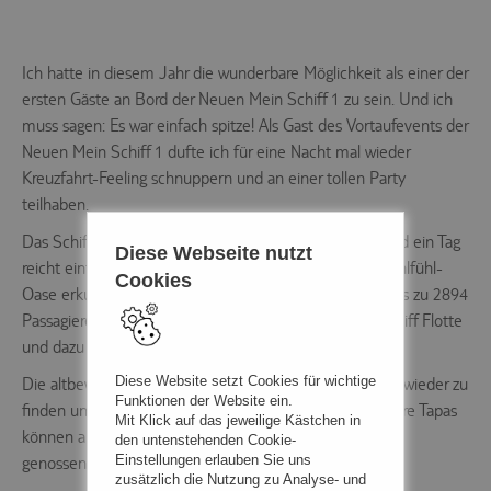
Ich hatte in diesem Jahr die wunderbare Möglichkeit als einer der
ersten Gäste an Bord der Neuen Mein Schiff 1 zu sein. Und ich
muss sagen: Es war einfach spitze! Als Gast des Vortaufevents der
Neuen Mein Schiff 1 dufte ich für eine Nacht mal wieder
Kreuzfahrt-Feeling schnuppern und an einer tollen Party
teilhaben.
Das Schiff bietet einfach alles was das Herz begehrt und ein Tag
Diese Webseite nutzt
reicht einfach nicht aus, um die schönen Ecken der Wohlfühl-
Cookies
Oase erkunden zu können. Das Schiff bietet Platz für bis zu 2894
Passagiere und ist das bisher größte Schiff der Mein Schiff Flotte
und dazu noch das modernste und innovativste!
Diese Website setzt Cookies für wichtige
Die altbewährte Außenalster ist auch auf diesem Schiff wieder zu
Funktionen der Website ein.
finden und bietet einen tollen Ausblick am Heck. Leckere Tapas
Mit Klick auf das jeweilige Kästchen in
können am Nachmittag bei strahlendem Sonnenschein
den untenstehenden Cookie-
Einstellungen erlauben Sie uns
genossen werden.
zusätzlich die Nutzung zu Analyse- und