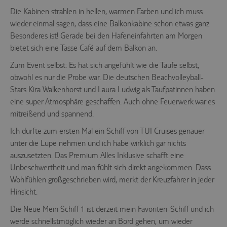
Keine Cookies erforderlich.
Die Kabinen strahlen in hellen, warmen Farben und ich muss
wieder einmal sagen, dass eine Balkonkabine schon etwas ganz
Besonderes ist! Gerade bei den Hafeneinfahrten am Morgen
bietet sich eine Tasse Café auf dem Balkon an.
Zum Event selbst: Es hat sich angefühlt wie die Taufe selbst,
obwohl es nur die Probe war. Die deutschen Beachvolleyball-
Stars Kira Walkenhorst und Laura Ludwig als Taufpatinnen haben
eine super Atmosphäre geschaffen. Auch ohne Feuerwerk war es
mitreißend und spannend.
Ich durfte zum ersten Mal ein Schiff von TUI Cruises genauer
unter die Lupe nehmen und ich habe wirklich gar nichts
auszusetzten. Das Premium Alles Inklusive schafft eine
Unbeschwertheit und man fühlt sich direkt angekommen. Dass
Wohlfühlen großgeschrieben wird, merkt der Kreuzfahrer in jeder
Hinsicht.
Die Neue Mein Schiff 1 ist derzeit mein Favoriten-Schiff und ich
werde schnellstmöglich wieder an Bord gehen, um wieder