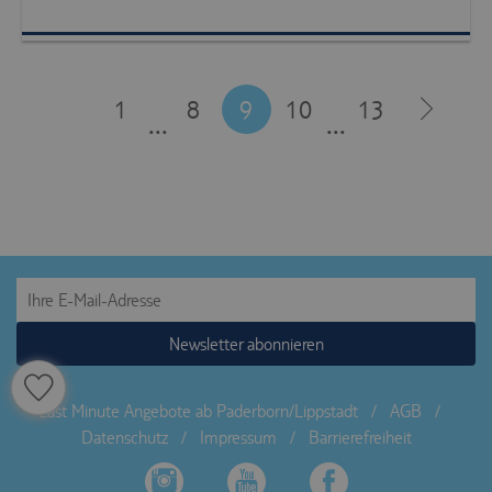
1
8
9
10
13
...
...
Newsletter abonnieren
Last Minute Angebote ab Paderborn/Lippstadt
/
AGB
/
Datenschutz
/
Impressum
/
Barrierefreiheit