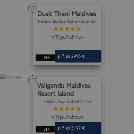
Infrastruktur.
Dient der
Dusit Thani Maldives
Zuordnung der
technischen
svr
trc.easyweb.travel
Malediven
, Baa (Süd Maalhosmadulu) Atoll
Infrastruktur
zur aktuellen
Session.
11 Tage,
Frühstück
p.P. ab 2916 €
Veligandu Maldives
Resort Island
Malediven
, Rasdhoo (Nord Ari) Atoll
11 Tage,
Frühstück
p.P. ab 3197 €