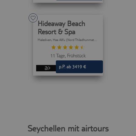
Hideaway Beach
Resort & Spa
Malediven
, Haa Alifu (Nord Thiladhunmathee) Atoll
11 Tage,
Frühstück
p.P. ab 3419 €
Seychellen mit airtours