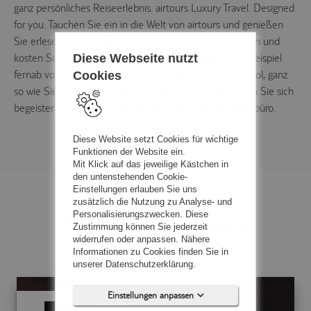
ganz persönliches Reiseerlebnis. airtours Luxury Travel. Designed
for you. Tauchen Sie ein in die Welt von airtours und genießen
Sie erlesenen Privilegien. Lassen Sie Ihre Seele baumeln und
Diese Webseite nutzt
kosten Sie Ihre wohl verdiente Auszeit voll aus – zum Beispiel
fernab vom Großstadtleben in Ihrer eigenen Villa mit Pool, ganz
Cookies
so wie Sie es sich vorstellen. Sie haben die Wahl: Lassen Sie sich
begeistern und buchen Sie Ihre airtours-Reise im Reisebüro.
Diese Website setzt Cookies für wichtige
Funktionen der Website ein.
Mit Klick auf das jeweilige Kästchen in
den untenstehenden Cookie-
Einstellungen erlauben Sie uns
zusätzlich die Nutzung zu Analyse- und
Personalisierungszwecken. Diese
Malediven mit airtours
Zustimmung können Sie jederzeit
widerrufen oder anpassen. Nähere
Dem Paradies ganz nah
Informationen zu Cookies finden Sie in
unserer Datenschutzerklärung.
Einstellungen anpassen