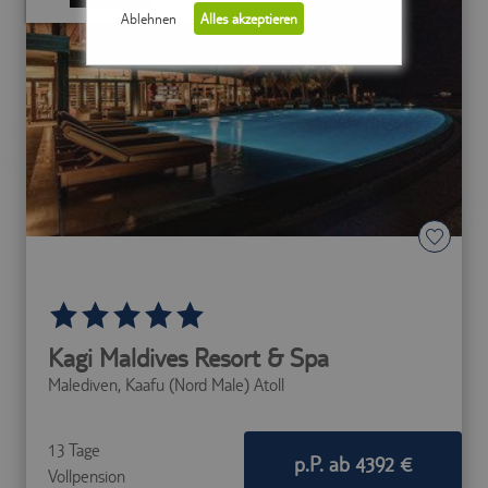
Ablehnen
Alles akzeptieren
Notwendig (5)
Präferenzen (0)
Statistiken (0)
Marketing (0)
Unspezifiziert (0)
Diese Cookies sind für die
Kagi Maldives Resort & Spa
Kernfunktionalität der Website
Malediven,
Kaafu (Nord Male) Atoll
erforderlich.
Name
Provider
Purpose
Speichert die
13 Tage
Id des
p.P. ab 4392 €
Vollpension
Reiseisebüros,