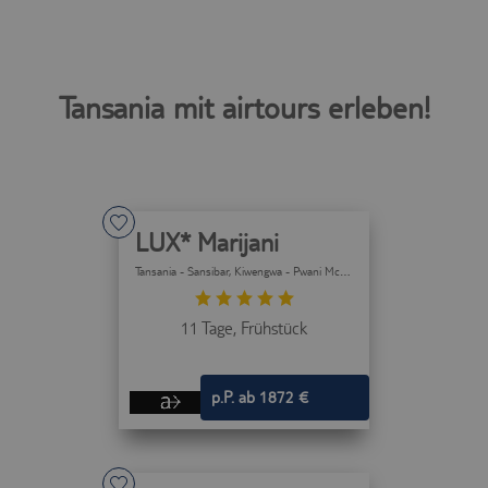
Tansania mit airtours erleben!
LUX* Marijani
Tansania - Sansibar
, Kiwengwa - Pwani Mchangani (Insel Sansibar)
11 Tage,
Frühstück
p.P. ab 1872 €