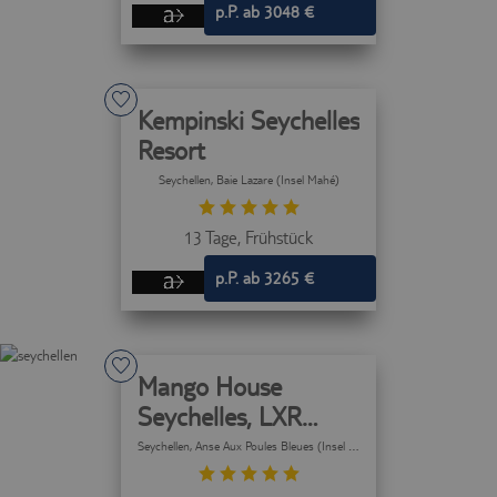
p.P. ab 3048 €
Kempinski Seychelles
Resort
Seychellen
, Baie Lazare (Insel Mahé)
13 Tage,
Frühstück
p.P. ab 3265 €
Mango House
Seychelles, LXR
Hotels & Resorts
Seychellen
, Anse Aux Poules Bleues (Insel Mahé)