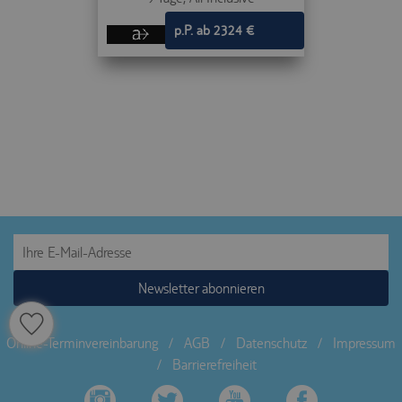
p.P. ab 2324 €
Newsletter abonnieren
Online-Terminvereinbarung
/
AGB
/
Datenschutz
/
Impressum
/
Barrierefreiheit