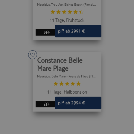
Mauritius
, Trou Aux Biches Beach (Pamplemousses)
11 Tage,
Frühstück
p.P. ab 2991 €
Constance Belle
Mare Plage
Mauritius
, Belle Mare - Poste de Flacq (Flacq)
11 Tage,
Halbpension
p.P. ab 2994 €