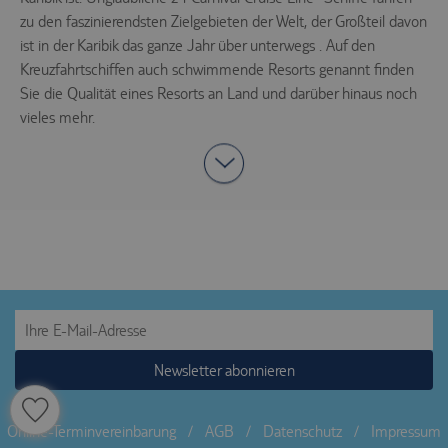
zu den faszinierendsten Zielgebieten der Welt, der Großteil davon
Name
Provider
Purpose
ist in der Karibik das ganze Jahr über unterwegs . Auf den
Speichert die
Kreuzfahrtschiffen auch schwimmende Resorts genannt finden
Id des
Reiseisebüros,
Sie die Qualität eines Resorts an Land und darüber hinaus noch
das die
vieles mehr.
agency
.trc.easyweb.travel
aufgerufenen
Webseite
betreibt, es ist
für den Betrieb
notwendig.
Speichert die
aktuellen
e-consent
.trc.easyweb.travel
Einstellungen
zur Cookie-
Einwilligung.
Steuerung und
Zuordnung der
aktuellen
Newsletter abonnieren
econ_easywebtui
.trc.easyweb.travel
Sitzung
innerhalb der
technischen
Infrastruktur.
Online-Terminvereinbarung
/
AGB
/
Datenschutz
/
Impressum
Steuerung und