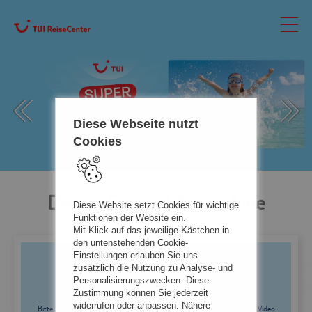
Diese Webseite nutzt
Cookies
Das ist Carnival Cruise Line
Diese Website setzt Cookies für wichtige
Funktionen der Website ein.
Mit Klick auf das jeweilige Kästchen in
den untenstehenden Cookie-
Einstellungen erlauben Sie uns
zusätzlich die Nutzung zu Analyse- und
Personalisierungszwecken. Diese
EMPFOHLENER REDAKTIONELLER INHALT
Zustimmung können Sie jederzeit
widerrufen oder anpassen. Nähere
Bitte akzeptieren Sie Inhalte des Drittanbieters YOUTUBE, um dieses Video