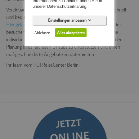
Informationen zu Cookies finden Sie in
unserer Datenschutzerklärung.
Vereinbaren Sie einfach online einen Termin mit uns – schnell
und bequem, ganz nach Ihrem Zeitplan!
Einstellungen anpassen
Hier gelangen Sie zu unserer Terminbuchungsseite >>
Oder
besuchen Sie uns persönlich im Reisebüro, wenn Sie eine
Ablehnen
Alles akzeptieren
individuelle Beratung wünschen. Wir freuen uns, Sie bei der
Planung Ihres nächsten Urlaubs zu unterstützen und Ihnen
maßgeschneiderte Angebote zu unterbreiten.
Ihr Team vom TUI ReiseCenter Berlin
Notwendig (5)
Präferenzen (0)
Statistiken (0)
Marketing (0)
Unspezifiziert (0)
Diese Cookies sind für die
Kernfunktionalität der Website
erforderlich.