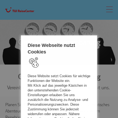
Online-Terminvereinbarung
Diese Webseite nutzt
Cookies
Online-Terminvereinbarung
Diese Website setzt Cookies für wichtige
Funktionen der Website ein.
Mit Klick auf das jeweilige Kästchen in
Vereinbaren Sie doch einfach einen Termin mit uns.
den untenstehenden Cookie-
Einstellungen erlauben Sie uns
zusätzlich die Nutzung zu Analyse- und
Planen Sie Ihre nächste Traumreise? Ganz gleich, ob exotisches
Personalisierungszwecken. Diese
Zustimmung können Sie jederzeit
Abenteuer oder entspannter Strandurlaub, unser Team im
widerrufen oder anpassen. Nähere
Reisebüro hilft Ihnen, die perfekte Reise zu finden.