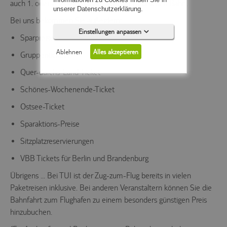
auch 1. oder 2. Klasse
Bahntickets
der Deutschen Bahn.
unserer Datenschutzerklärung.
Bei uns bekommen Sie außerdem:
Einstellungen anpassen
Sparpreise
Ablehnen
Alles akzeptieren
Gruppentickets
Quer-durchs-Land-Ticket
Schönes-Wochenende-Ticket
Ostsee-Ticket
Notwendig (5)
Sparaktions-Preise
Präferenzen (0)
Sitzplatzreservierungen
Statistiken (0)
VBB Tickets für Berlin und Brandenburg
Marketing (0)
Übrigens ... Bei TUI ist der Zug-zum-Flug bereits in vielen
Paketreisen inklusive. Bei anderen Veranstaltern können Sie die
Unspezifiziert (0)
Bahnfahrt zum Flughafen zu einem besonders günstigen Preis
Diese Cookies sind für die
hinzubuchen.
Kernfunktionalität der Website
erforderlich.