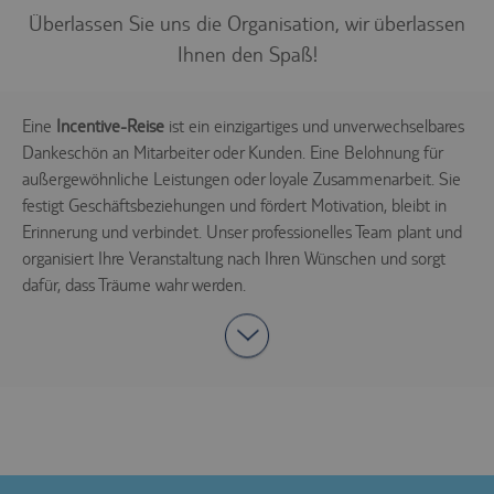
technischen
Überlassen Sie uns die Organisation, wir überlassen
Infrastruktur.
Ihnen den Spaß!
Steuerung und
Zuordnung der
aktuellen
www.tui-
PHPSESSID
Sitzung
Eine
Incentive-Reise
ist ein einzigartiges und unverwechselbares
reisecenter.de
innerhalb der
Dankeschön an Mitarbeiter oder Kunden. Eine Belohnung für
technischen
Infrastruktur.
außergewöhnliche Leistungen oder loyale Zusammenarbeit. Sie
Dient der
festigt Geschäftsbeziehungen und fördert Motivation, bleibt in
Zuordnung der
Erinnerung und verbindet. Unser professionelles Team plant und
technischen
svr
trc.easyweb.travel
Infrastruktur
organisiert Ihre Veranstaltung nach Ihren Wünschen und sorgt
zur aktuellen
dafür, dass Träume wahr werden.
Session.