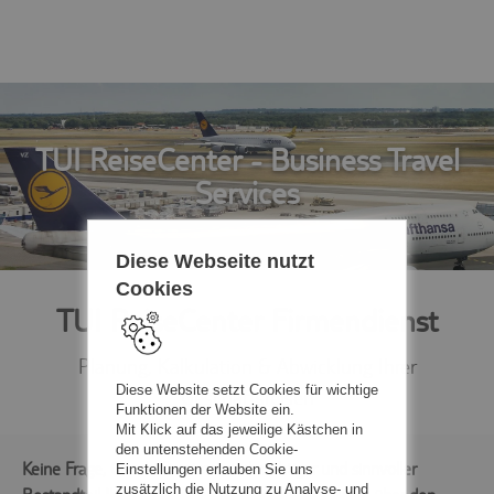
TUI ReiseCenter - Business Travel
Services
Diese Webseite nutzt
Cookies
TUI ReiseCenter Firmendienst
Planung, Kalkulation & Abwicklung Ihrer
Diese Website setzt Cookies für wichtige
Geschäftsreisen
Funktionen der Website ein.
Mit Klick auf das jeweilige Kästchen in
den untenstehenden Cookie-
Keine Frage, Geschäftsreisen sind wichtiger und sinnvoller
Einstellungen erlauben Sie uns
zusätzlich die Nutzung zu Analyse- und