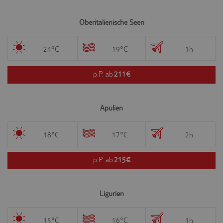
Oberitalienische Seen
24°C
19°C
1h
p.P. ab
211€
Apulien
18°C
17°C
2h
p.P. ab
215€
Ligurien
15°C
16°C
1h