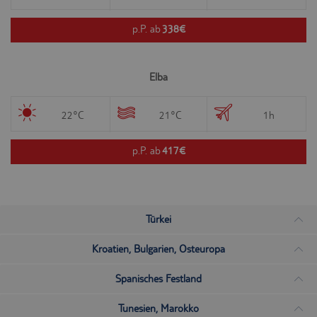
p.P. ab
338€
Elba
22°C
21°C
1h
p.P. ab
417€
Türkei
Kroatien, Bulgarien, Osteuropa
Spanisches Festland
Tunesien, Marokko