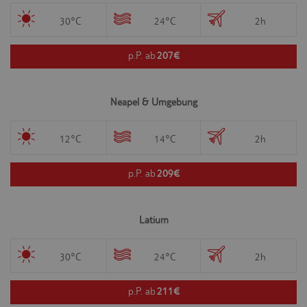
aktuellen
Jahn Reisen Indi
econ_easywebtui
.trc.easyweb.travel
Sitzung
30°C
24°C
2h
innerhalb der
Meiers Weltreisen
technischen
Infrastruktur.
p.P. ab
207€
Olimar Outlet
Steuerung und
Olimar Reisen GmbH
Zuordnung der
aktuellen
www.tui-
Phoenix Reisen GmbH
Neapel & Umgebung
PHPSESSID
Sitzung
reisecenter.de
innerhalb der
Schauinsland Reisen Dynamisch
technischen
Infrastruktur.
12°C
14°C
2h
Schauinsland-Reisen GmbH
Dient der
TUI Deutschland GmbH
Zuordnung der
p.P. ab
209€
technischen
X-TUI
svr
trc.easyweb.travel
Infrastruktur
zur aktuellen
Session.
Latium
30°C
24°C
2h
p.P. ab
211€