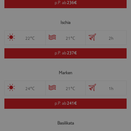
p.P. ab
236€
Ischia
22°C
21°C
2h
p.P. ab
237€
Marken
24°C
21°C
1h
p.P. ab
241€
Basilikata