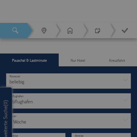
Reiseziel
Hotels
Termin und
Buchen
Bestätigung
Pauschal & Lastminute
Preise
Nur Hotel
Kreuzfahrt
Reiseziel
beliebig
Abflughafen
Abflughafen
)
0
erweiterte Suche(
Dauer
1 Woche
Anreise
Abreise