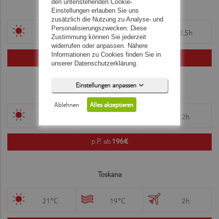
den untenstehenden Cookie-
Preis pro Person
Malta
Einstellungen erlauben Sie uns
zusätzlich die Nutzung zu Analyse- und
Personalisierungszwecken. Diese
20°C
19°C
2,5h
Zustimmung können Sie jederzeit
bis €
widerrufen oder anpassen. Nähere
Hotelkategorie ab
Informationen zu Cookies finden Sie in
p.P. ab
187€
unserer Datenschutzerklärung.
Einstellungen anpassen
Rom & Umgebung
Ablehnen
Alles akzeptieren
Verpflegung
16°C
18°C
2h
ohne Verpflegung
Frühstück
p.P. ab
196€
Halbpension
Halbpension Plus
Vollpension
Vollpension-Plus
Notwendig (5)
Toskana
All Inclusive
All Inclusive Plus
Präferenzen (0)
21°C
19°C
2h
Zimmertyp
Statistiken (0)
Marketing (0)
Flugfilter