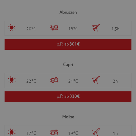
Abruzzen
20°C
18°C
1,5h
p.P. ab
301€
Capri
22°C
21°C
2h
p.P. ab
330€
Molise
17°C
19°C
1h