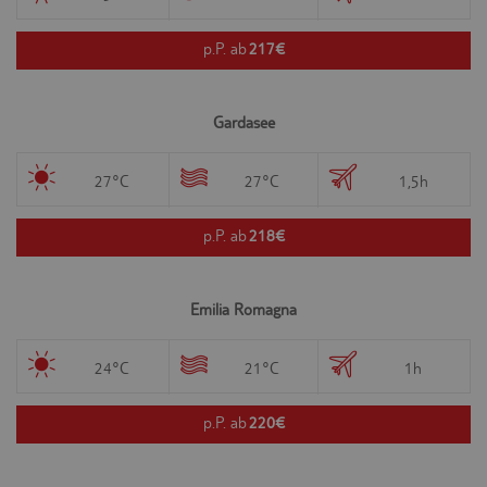
p.P. ab
217€
Gardasee
27°C
27°C
1,5h
p.P. ab
218€
Emilia Romagna
24°C
21°C
1h
p.P. ab
220€