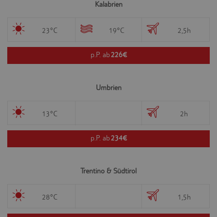
Kalabrien
23°C
19°C
2,5h
p.P. ab
226€
Umbrien
13°C
2h
p.P. ab
234€
Trentino & Südtirol
28°C
1,5h