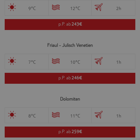
9°C
12°C
2h
p.P. ab
243€
Friaul - Julisch Venetien
7°C
10°C
1h
p.P. ab
246€
Dolomiten
8°C
11°C
1h
p.P. ab
259€