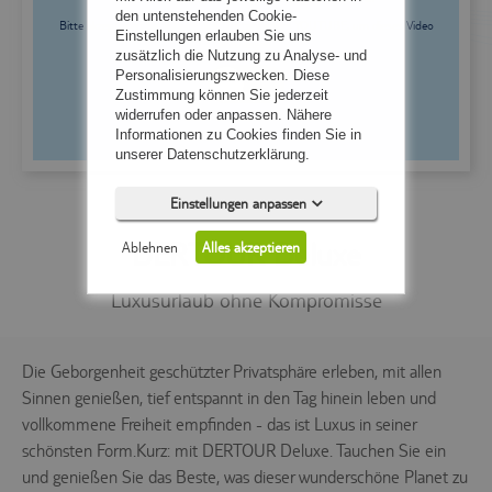
den untenstehenden Cookie-
Bitte akzeptieren Sie Inhalte des Drittanbieters YOUTUBE, um dieses Video
Einstellungen erlauben Sie uns
anzuzeigen.
zusätzlich die Nutzung zu Analyse- und
Personalisierungszwecken. Diese
Zustimmung können Sie jederzeit
widerrufen oder anpassen. Nähere
Informationen zu Cookies finden Sie in
unserer Datenschutzerklärung.
Einstellungen anpassen
DERTOUR Deluxe
Ablehnen
Alles akzeptieren
Luxusurlaub ohne Kompromisse
Die Geborgenheit geschützter Privatsphäre erleben, mit allen
Notwendig (5)
Sinnen genießen, tief entspannt in den Tag hinein leben und
vollkommene Freiheit empfinden - das ist Luxus in seiner
Präferenzen (0)
schönsten Form.Kurz: mit DERTOUR Deluxe. Tauchen Sie ein
Statistiken (0)
und genießen Sie das Beste, was dieser wunderschöne Planet zu