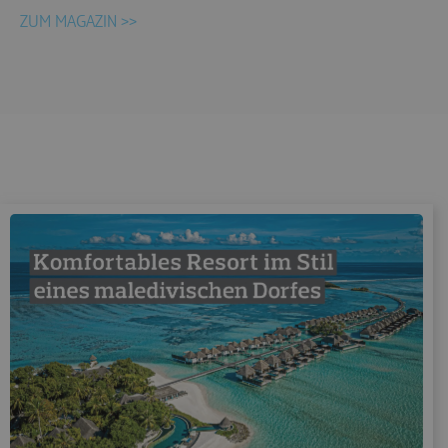
Zuordnung der
aktuellen
ZUM MAGAZIN >>
econ_easywebtui
.trc.easyweb.travel
Sitzung
innerhalb der
technischen
Infrastruktur.
Steuerung und
Zuordnung der
aktuellen
www.tui-
PHPSESSID
Sitzung
reisecenter.de
innerhalb der
technischen
Infrastruktur.
Dient der
Zuordnung der
technischen
svr
trc.easyweb.travel
Infrastruktur
zur aktuellen
Session.