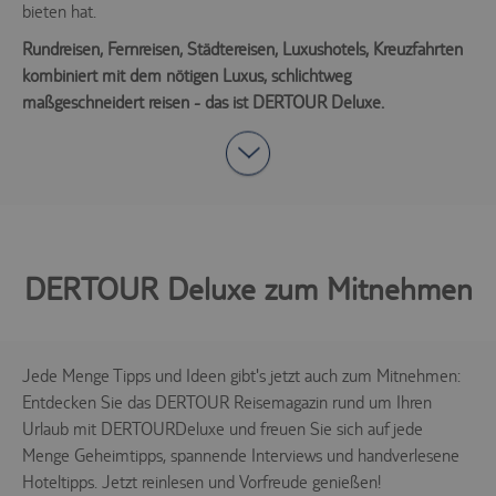
Marketing (0)
bieten hat.
Rundreisen, Fernreisen, Städtereisen, Luxushotels, Kreuzfahrten
Unspezifiziert (0)
kombiniert mit dem nötigen Luxus, schlichtweg
Diese Cookies sind für die
maßgeschneidert reisen - das ist DERTOUR Deluxe.
Kernfunktionalität der Website
erforderlich.
Name
Provider
Purpose
Speichert die
Id des
Reiseisebüros,
das die
agency
.trc.easyweb.travel
aufgerufenen
Webseite
DERTOUR Deluxe zum Mitnehmen
betreibt, es ist
für den Betrieb
notwendig.
Speichert die
Jede Menge Tipps und Ideen
gibt's
jetzt auch zum Mitnehmen:
aktuellen
Entdecken Sie das
DERTOUR
Reisemagazin rund um Ihren
e-consent
.trc.easyweb.travel
Einstellungen
zur Cookie-
Urlaub mit
DERTOUR
Deluxe
und freuen Sie sich auf jede
Einwilligung.
Menge Geheimtipps, spannende Interviews und handverlesene
Steuerung und
Hoteltipps. Jetzt
reinlesen
und Vorfreude genießen!