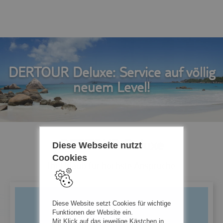
DERTOUR Deluxe: Service auf völlig
neuem Level!
DERTOUR Deluxe
Diese Webseite nutzt
Cookies
Ihr Urlaub für höchste Ansprüche
Diese Website setzt Cookies für wichtige
Funktionen der Website ein.
Mit Klick auf das jeweilige Kästchen in
EMPFOHLENER REDAKTIONELLER INHALT